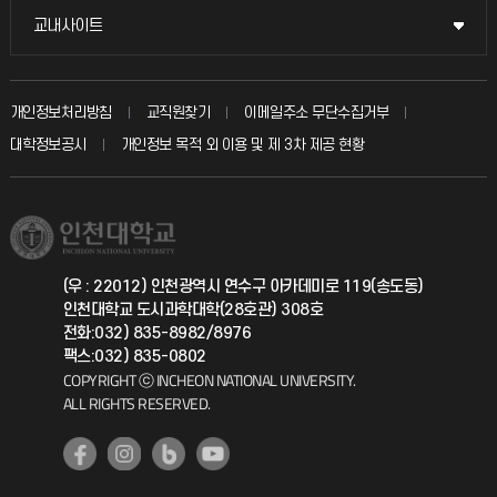
불친절신고
국방헬프콜
교내사이트
교내사이트
인터넷증명
자주 묻는 질문(FAQ)
발전기금
교수회
입학안내
개인정보처리방침
교직원찾기
이메일주소 무단수집거부
칭찬마당
산학협력단
교육혁신본부
대학정보공시
개인정보 목적 외 이용 및 제 3차 제공 현황
직원채용
학생서비스 지킴이
소비자생활협동조합
국제교류과
취업정보(학생)
총동문회
국제지원과
(우 : 22012) 인천광역시 연수구 아카데미로 119(송도동)
인천대학교 도시과학대학(28호관) 308호
공자아카데미
전화:032) 835-8982/8976
팩스:032) 835-0802
기초교육원
COPYRIGHT ⓒ INCHEON NATIONAL UNIVERSITY.
ALL RIGHTS RESERVED.
공학교육혁신센터
대학생활상담센터