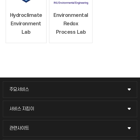
Hydroclimate
Environmental
Environment
Redox
Lab
Process Lab
주요서비스
주요서비스
교무회의방송
서비스 지킴이
서비스 지킴이
교수채용
묻고 답하기
관련사이트
관련사이트
시설예약