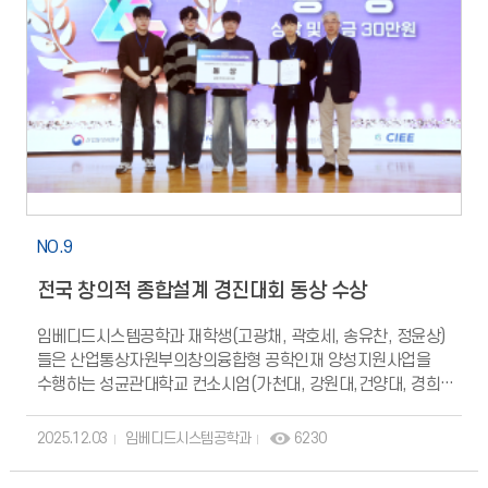
인간중심신경공학연구실(HCN Lab)의 VR-신경과학 융합 학제간
연구의 결실이며, IEEE VR 2026 국제저명학술대회는 2026년
3월 21일~25일 대한민국 대구에서 개최되어 전 세계 VR
연구자들이 참여한 자리에서 본 연구가 발표되었다.
NO.9
전국 창의적 종합설계 경진대회 동상 수상
임베디드시스템공학과 재학생(고광채, 곽호세, 송유찬, 정윤상)
들은 산업통상자원부의창의융합형 공학인재 양성지원사업을
수행하는 성균관대학교 컨소시엄(가천대, 강원대,건양대, 경희대,
대진대, 성균관대, 인천대)이 주최하는 "2025 성균관대 컨소시엄
창의적종합설계 경진대회"에서 동상을 입상하였습니다.
2025.12.03
임베디드시스템공학과
6230