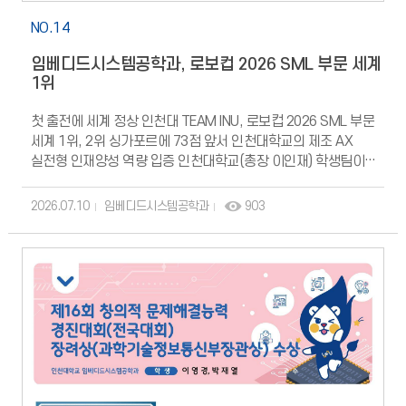
NO.14
임베디드시스템공학과, 로보컵 2026 SML 부문 세계
1위
첫 출전에 세계 정상 인천대 TEAM INU, 로보컵 2026 SML 부문
세계 1위, 2위 싱가포르에 73점 앞서 인천대학교의 제조 AX
실전형 인재양성 역량 입증 인천대학교(총장 이인재) 학생팀이
세계 최고 권위의 AI 로봇 경진대회에서 첫 출전 만에 세계 정상에
올랐다. 인천대학교 TEAM INU 는 지난 2일부터 인천
2026.07.10
임베디드시스템공학과
903
송도컨벤시아에서 열린 로보컵 2026 인천(RoboCup 2026
Incheon) 의 Smart Manufacturing League(SML) 부문에서
세계 1위를 차지했다. 최종 점수 210점으로, 2위 싱가포르 팀
(137점)을 73점 차로 크게 앞섰다.SML 부문은 실제 산업현장과
유사한 환경에서 모바일 로봇이 물체 인식, 자율주행, 정밀 조작,
조립 적재 등 복합 미션을 수행하는 고난도 산업자동화 종목이다.
이번 대회에는 일본, 네덜란드, 독일, 싱가포르 등 8개국 8개 팀이
참가해 경쟁을 벌였다.우승 비결은 슬라이드 다중 적재 시스템
TEAM INU는 바이오로봇시스템공학과, 전기공학과,
임베디드시스템공학과 학생 16명(안우용, 김승진, 노윤지,