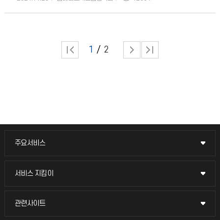
해결상을 동시에 수상하였다.
1
2
주요서비스
주요서비스
교무회의방송
서비스 지킴이
서비스 지킴이
교수채용
묻고 답하기
관련사이트
관련사이트
시설예약