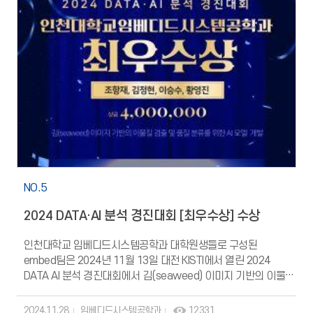
NO.5
2024 DATA·AI 분석 경진대회 [최우수상] 수상
인천대학교 임베디드시스템공학과 대학원생들로 구성된
embed팀은 2024년 11월 13일 대전 KISTI에서 열린 2024
DATA AI 분석 경진대회에서 김(seaweed) 이미지 기반의 이물질
검출 및 품질 분류를 위한 AI 모델을 개발했다. 특히, 이미지
전처리를 통해 모델 성능을 크게 향상시켜 최우수상과 우수 문제
2024.11.28
임베디드시스템공학과
12331