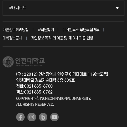
불친절신고
국방헬프콜
교내사이트
교내사이트
인터넷증명
자주 묻는 질문(FAQ)
발전기금
교수회
입학안내
개인정보처리방침
교직원찾기
이메일주소 무단수집거부
칭찬마당
산학협력단
교육혁신본부
대학정보공시
개인정보 목적 외 이용 및 제 3차 제공 현황
직원채용
학생서비스 지킴이
소비자생활협동조합
국제교류과
취업정보(학생)
총동문회
국제지원과
(우 : 22012) 인천광역시 연수구 아카데미로 119(송도동)
인천대학교 정보기술대학 3층 309호
공자아카데미
전화:032) 835-8760
팩스:032) 835-0782
기초교육원
COPYRIGHT ⓒ INCHEON NATIONAL UNIVERSITY.
ALL RIGHTS RESERVED.
공학교육혁신센터
대학생활상담센터