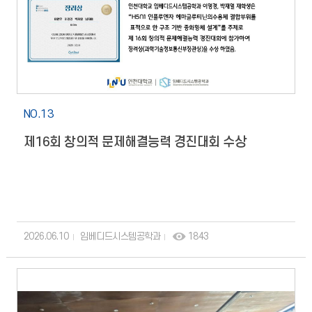
김재홍, 박여춘, 박동식, 성채린, 김형진, 윤제호, 이기현, 이다한,
정규민, 정동혁, 한덕희, 정우진, 한다인)이 전공의 경계를 넘어
뭉친 융합팀이다. 인천광역시 반도체바이오과와 인천대학교
RISE(앵커)사업단의 행 재정적 지원을 받아
바이오로봇시스템공학과 박기원 교수가 총괄지도를 맡고, 김우용
교수와 전기공학과 이명훈 이동길 교수가 함께 지도했다.승부를
가른 것은 TEAM INU가 독창적으로 설계한 슬라이드 다중 적재
NO.13
시스템 이었다. 물체를 하나씩 집어 옮기는 기존 방식과 달리,
여러 개의 블록을 슬라이드 구조에 순차적으로 적재한 뒤 한 번에
제16회 창의적 문제해결능력 경진대회 수상
안정적으로 운반 조립하는 방식이다. 이 시스템을 실제 경기
환경에서 정확하고 안정적으로 구현해 제한된 시간 안에 작업
효율과 완성도를 크게 끌어올렸으며, 제조현장의 생산성과 자동화
수요에 대응하는 제조 AX 문제해결 역량이 반영된 성과로
평가된다.박기원 인천대학교 교수는 이번 대회는 학생들이 실제
산업현장의 문제를 로봇 기술로 해결한 종합 프로젝트였다 며
2026.06.10
임베디드시스템공학과
1843
전공의 경계를 넘어 협력한 학생들이 세계 정상에 오른 것은
인천대학교 융합교육의 중요한 성과 라고 말했다. 인천대학교의
우수한 로봇 AI 기술, 제조현장 공항 항만으로이번 우승은
인천대학교가 산업현장형 로봇 시스템을 설계 구현 검증할 수
있는 실전형 인재양성 역량을 세계무대에서 입증한 대표