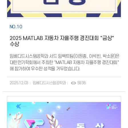
영향을 EEG 하이퍼스캐닝으로 규명한 연구이다. 15쌍(30명)의
참가자가 서로의 모습이 아바타로 표현되는 조건과 3D 커서로만
표현되는 조건에서 각각 손끝 위치 추적 과제를 수행한 결과,
아바타 조건에서 참가자의 가상 신체 체화감(virtual
NO.10
embodiment)과 alpha 대역의 뇌파 동기화(Inter-Brain
Synchronization, IBS)가 유의하게 강화되었고, 두 지표 간 양의
2025 MATLAB 자동차 자율주행 경진대회 "금상"
상관을 통해 아바타 기반 체화가 VR 사회적 상호작용의 신경적
수상
공명을 촉진할 수 있음을 제시하였다.▲ 실험에 사용된 가상환경.
(좌) 가상 커서만 존재하는 VC 조건, (우) 아바타 신체화 AE-VC
임베디드시스템공학과 서드 임백트팀(이원종, 이석빈, 박소윤)은
조건.출처: K. Won et al., "Seeing Avatars during Social
대한전기학회에서 주최한 "MATLAB 자동차 자율주행 경진대회"
Interaction in VR May Enhance Inter-Brain
에 참가하여 우수한 성적을 거두었습니다.
Synchronization," IEEE TVCG (Early Access), 2026. 두 번째
논문(IEEE VR 2026)은 VR에서 시각적으로 제시되는 가상 촉각이
2025.12.03
임베디드시스템공학과
5938
물리적 촉각과 유사한 방식으로 뇌에서 처리되는지를 EEG로
검증한 연구이다. 32명의 참가자가 시각 단독 자극과 시각-햅틱
자극 조건에서 실험을 수행한 결과, 가상 촉각만으로도
체성감각피질이 물리적 촉각과 유사하게 활성화됨을
확인하였으며, n-back 과제를 통해 부여된 인지부하가 높을수록
이러한 신경 반응이 감소함을 분석하였다. 해당 연구 성과들은
인간 두뇌 신호 기반 차세대 인터페이스를 연구하는