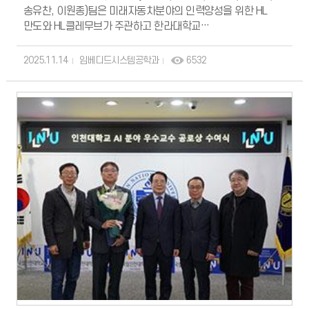
송유찬, 이원종)팀은 미래자동차분야의 인력양성을 위한 HL
만도와 HL클레무브가 주관하고 한라대학교
SW중심대학사업단이 주관한 "HL FMA(future mobility
awards)2025 자율주행 경진대회"에서 장려상을 수상함.
2025.11.14
임베디드시스템공학과
6532