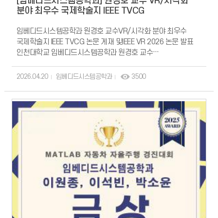
[임베디드시스템공학과] 원경호 교수 VR/시각화
분야 최우수 국제학술지 IEEE TVCG
임베디드시스템공학과 원경호 교수VR/시각화 분야 최우수
국제학술지 IEEE TVCG 논문 게재 및IEEE VR 2026 논문 발표
인천대학교 임베디드시스템공학과 원경호 교수
(인간중심신경공학연구실, HCN Lab)의 연구 성과가 가상현실
시각화 그래픽스 분야 최우수 국제학술지인 IEEE Transactions
2026.04.20
임베디드시스템공학과
3500
on Visualization and Computer Graphics (TVCG)에 게재
확정되어 Early Access로 공개되었으며, 동 분야 최우수
국제저명학술대회인 IEEE Conference on Virtual Reality and
3D User Interfaces (IEEE VR) 2026에서도 공동연구 논문이
발표되었다. IEEE TVCG에 게재된 논문(원경호 교수 제1저자)은
"Seeing Avatars during Social Interaction in VR May
Enhance Inter-Brain Synchronization"이며, IEEE VR
2026에서 발표된 논문(원경호 교수 제3저자)은 "Does your
brain feel virtual touch as a physical touch? Influence of
haptics and cognitive workload on touch perception in
VR"이다. 두 논문 모두 프랑스 Inria 연구진과의 국제공동연구
성과이다. 첫 번째 논문(TVCG)은 VR 사회적 상호작용에서
아바타의 유무가 상호작용 중 두 사용자의 뇌파 동기화에 미치는