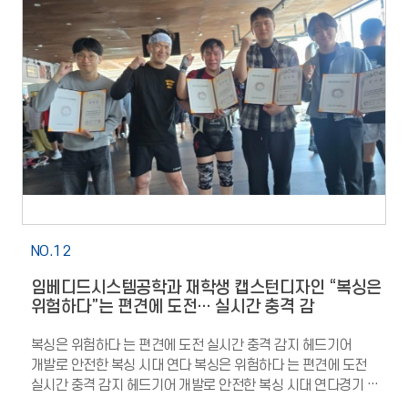
성과이다. 이를 통해 인천대학교는 실전형 인재양성 체계
고도화의 계기로 삼는다는 계획이다. 로보컵에서 검증된 자율주행
비전 제어 시스템 통합 기술을 Physical AI 핵심역량으로
발전시켜, 제조현장의 AI팩토리와 공항 항만 물류 분야의 AI 로봇
자동화에 적용해 나갈 방침이다.또한 기업수요 기반 교육과정,
산학연계 프로젝트, 지역 로봇기업 공동연구, 현장실습 인턴십
채용연계를 통합한 실전형 교육체계를 구축해 산업현장이
요구하는 로봇 AI 인재를 체계적으로 양성한다는 구상이다.이러한
구상은 인천의 로봇산업 인프라 확충과도 맞물린다. 인천
청라국제도시에는 국내 최대 규모의 로봇산업 클러스터인
인천로봇랜드 가 조성되고 있으며, 로봇기업과 시험 인증
연구기관 유치가 본격 추진되고 있다. 인천대학교가 양성하는
로봇 AI 인재는 인천공항 인천항 등 물류 인프라와 결합해
NO.12
성장하는 지역 로봇산업 생태계를 뒷받침하는 핵심 기반이 될
임베디드시스템공학과 재학생 캡스턴디자인 “복싱은
전망이다.이인재 인천대학교 총장은 이번 성과는 인천대학교가 I-
위험하다”는 편견에 도전… 실시간 충격 감
RISE(앵커) 사업을 통해 추진해 온 지역 전략산업 인재양성과
실무 중심 교육의 가능성을 보여준 상징적 사례 라며 산업현장에
복싱은 위험하다 는 편견에 도전 실시간 충격 감지 헤드기어
즉시 투입 가능한 AI 로봇 인재양성 체계를 더욱 고도화해
개발로 안전한 복싱 시대 연다 복싱은 위험하다 는 편견에 도전
나가겠다 고 밝혔다.
실시간 충격 감지 헤드기어 개발로 안전한 복싱 시대 연다경기 중
위험 신호 감지 복싱 안전 지키는 스마트 헤드기어 눈길 스포츠