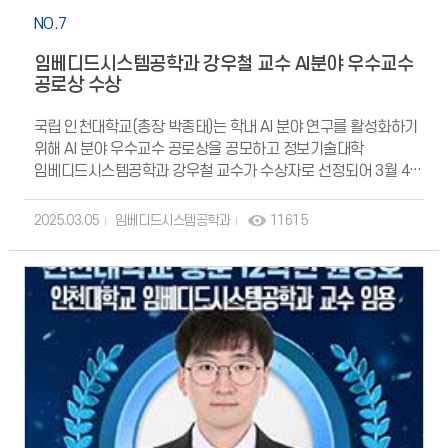
NO.7
임베디드시스템공학과 강우철 교수 AI분야 우수교수
공로상 수상
국립 인천대학교(총장 박종태)는 학내 AI 분야 연구를 활성화하기
위해 AI 분야 우수교수 공로상을 공모하고 정보기술대학
임베디드시스템공학과 강우철 교수가 수상자로 선정되어 3월 4일
포상 수여식을 개최하였다. 임베디드시스템공학과 강우철 교수는
세계 최고 권위의 AI 학회인 Neural Information Processing
2025.03.05
임베디드시스템공학과
11615
Systems (NeurIPS)에 2021년과 2024년 논문을 발표한 공로를
인정받아 수상하게 되었다.
https://www.seoulilbo.com/news/articleView.html?
idxno=729546