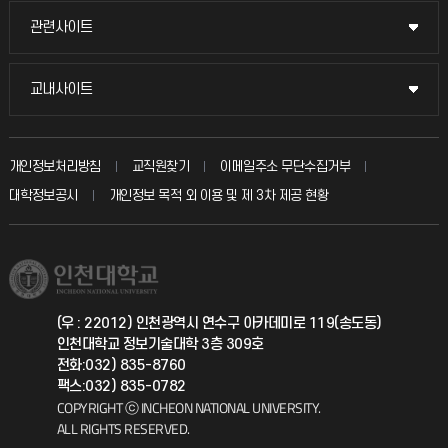
교수채용
묻고 답하기
관련사이트
관련사이트
시설예약
불친절신고
국방헬프콜
교내사이트
교내사이트
인터넷증명
자주 묻는 질문(FAQ)
발전기금
교수회
입학안내
개인정보처리방침
교직원찾기
이메일주소 무단수집거부
칭찬마당
산학협력단
교육혁신본부
대학정보공시
개인정보 목적 외 이용 및 제 3차 제공 현황
직원채용
학생서비스 지킴이
소비자생활협동조합
국제교류과
취업정보(학생)
총동문회
국제지원과
(우 : 22012) 인천광역시 연수구 아카데미로 119(송도동)
인천대학교 정보기술대학 3층 309호
공자아카데미
전화:032) 835-8760
팩스:032) 835-0782
기초교육원
COPYRIGHT ⓒ INCHEON NATIONAL UNIVERSITY.
ALL RIGHTS RESERVED.