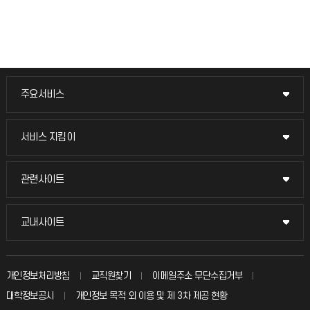
주요서비스
주요서비스
교무회의방송
서비스 지킴이
서비스 지킴이
교수채용
묻고 답하기
관련사이트
관련사이트
시설예약
불친절신고
국방헬프콜
교내사이트
교내사이트
인터넷증명
자주 묻는 질문(FAQ)
발전기금
교수회
입학안내
개인정보처리방침
교직원찾기
이메일주소 무단수집거부
칭찬마당
산학협력단
교육혁신본부
대학정보공시
개인정보 목적 외 이용 및 제 3차 제공 현황
직원채용