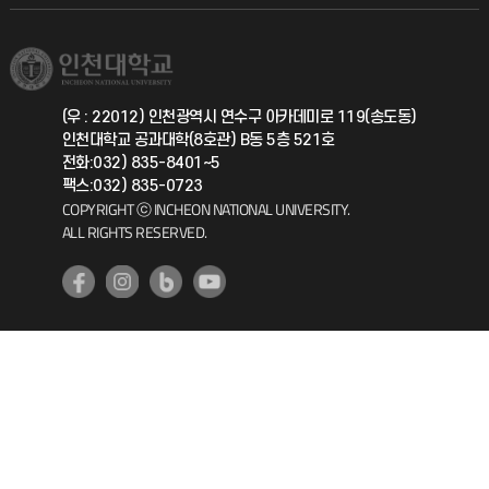
학생서비스 지킴이
소비자생활협동조합
국제교류과
취업정보(학생)
총동문회
국제지원과
(우 : 22012) 인천광역시 연수구 아카데미로 119(송도동)
인천대학교 공과대학(8호관) B동 5층 521호
공자아카데미
전화:032) 835-8401~5
팩스:032) 835-0723
기초교육원
COPYRIGHT ⓒ INCHEON NATIONAL UNIVERSITY.
ALL RIGHTS RESERVED.
공학교육혁신센터
대학생활상담센터
사회봉사센터
생활원
원격지원