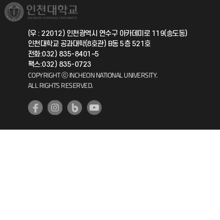
취업정보(학생)
총동문회
국제지원과
(우 : 22012) 인천광역시 연수구 아카데미로 119(송도동)
인천대학교 공과대학(8호관) B동 5층 521호
공자아카데미
전화:032) 835-8401~5
팩스:032) 835-0723
기초교육원
COPYRIGHT ⓒ INCHEON NATIONAL UNIVERSITY.
ALL RIGHTS RESERVED.
공학교육혁신센터
대학생활상담센터
사회봉사센터
생활원
원격지원