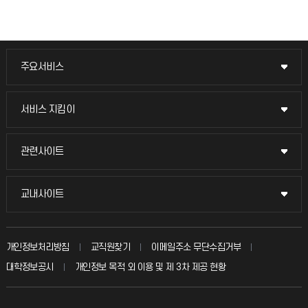
주요서비스
주요서비스
교무회의방송
서비스 지킴이
서비스 지킴이
교수채용
묻고 답하기
관련사이트
관련사이트
시설예약
불친절신고
국방헬프콜
교내사이트
교내사이트
인터넷증명
자주 묻는 질문(FAQ)
발전기금
교수회
입학안내
개인정보처리방침
교직원찾기
이메일주소 무단수집거부
칭찬마당
산학협력단
교육혁신본부
대학정보공시
개인정보 목적 외 이용 및 제 3차 제공 현황
직원채용
학생서비스 지킴이
소비자생활협동조합
국제교류과