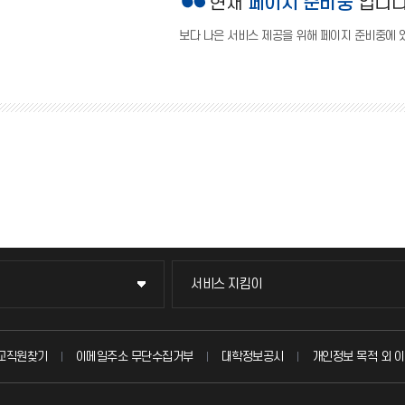
현재
페이지 준비중
입니다
보다 나은 서비스 제공을 위해 페이지 준비중에 
서비스 지킴이
서비스 지킴이
묻고 답하기
교직원찾기
이메일주소 무단수집거부
대학정보공시
개인정보 목적 외 이
불친절신고