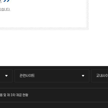
.
있습니다.
관련사이트
교내사
관련사이트
교내사
국방헬프콜
교수회
용 및 제 3차 제공 현황
발전기금
교육혁