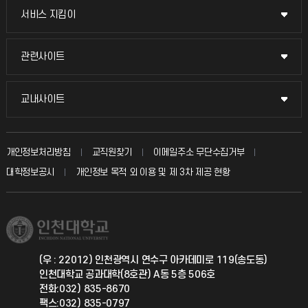
교무회의방송
서비스 지킴이
서비스 지킴이
교수채용
묻고 답하기
관련사이트
관련사이트
시설예약
불친절신고
국방헬프콜
교내사이트
교내사이트
인터넷증명
자주 묻는 질문(FAQ)
발전기금
교수회
입학안내
개인정보처리방침
교직원찾기
이메일주소 무단수집거부
칭찬마당
산학협력단
교육혁신본부
대학정보공시
개인정보 목적 외 이용 및 제 3차 제공 현황
직원채용
학생서비스 지킴이
소비자생활협동조합
국제교류과
취업정보(학생)
총동문회
국제지원과
(우 : 22012) 인천광역시 연수구 아카데미로 119(송도동)
인천대학교 공과대학(8호관) A동 5층 506호
공자아카데미
전화:032) 835-8670
팩스:032) 835-0797