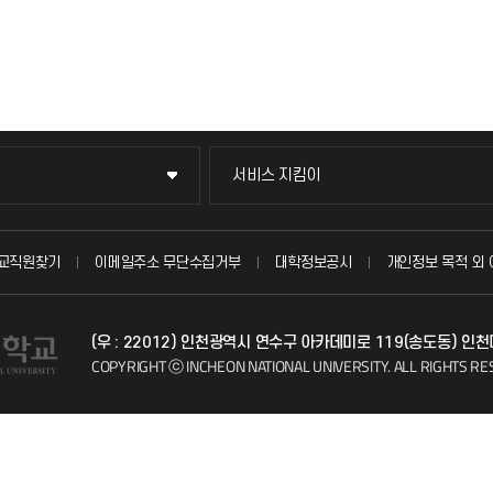
서비스 지킴이
서비스 지킴이
묻고 답하기
교직원찾기
이메일주소 무단수집거부
대학정보공시
개인정보 목적 외 
불친절신고
(우 : 22012) 인천광역시 연수구 아카데미로 119(송도동) 인
자주 묻는 질문(FAQ)
COPYRIGHT ⓒ INCHEON NATIONAL UNIVERSITY.
ALL RIGHTS RE
칭찬마당
학생서비스 지킴이