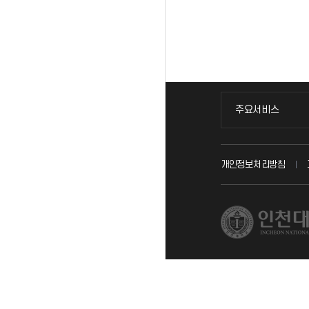
주요서비스
주요서비스
교무회의방송
개인정보처리방침
교수채용
시설예약
인터넷증명
입학안내