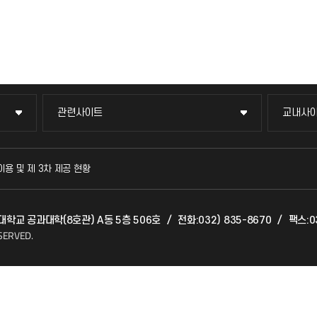
관련사이트
교내사
관련사이트
교내사
국방헬프콜
교수회
이용 및 제 3차 제공 현황
발전기금
교육혁
천대학교 공과대학(8호관) A동 5층 506호
/
전화:032) 835-8670
/
팩스:0
산학협력단
국제교
SERVED.
소비자생활협동조합
국제지
총동문회
공자아