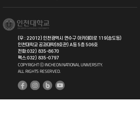
직원채용
학생서비스 지킴이
소비자생활협동조합
국제교류과
취업정보(학생)
총동문회
국제지원과
(우 : 22012) 인천광역시 연수구 아카데미로 119(송도동)
인천대학교 공과대학(8호관) A동 5층 506호
공자아카데미
전화:032) 835-8670
팩스:032) 835-0797
기초교육원
COPYRIGHT ⓒ INCHEON NATIONAL UNIVERSITY.
ALL RIGHTS RESERVED.
공학교육혁신센터
대학생활상담센터
사회봉사센터
생활원