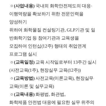
○
(사업내용)
국내외 화학안전제도의 대응·
이행역량을 확보하기 위한 전문인력을
양성하기
위하여 화학물질 컨설팅기관, GLP기관 및 일
반화학기업 등 참여기관과 교육
생을
모집하여 인턴십(12주) 형태의 취업연계
프로그램 실시
○
(교육일정)
교육 시작일로부터 13주간 실시
(사전교육(1주), 현장실무 교육(12주))
○
(교육방법)
사전교육(이론교육), 현장실무
교육(이론 및 실무교육)
○
(교육내용)
화평법, 화관법,
화학제품 안전법 대응에 필요한 실무 위주의