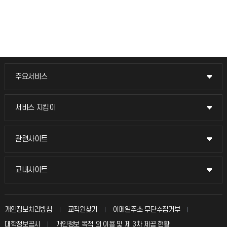
주요서비스
주요서비스
교무회의방송
서비스 지킴이
서비스 지킴이
교수채용
묻고 답하기
관련사이트
관련사이트
시설예약
불친절신고
국방헬프콜
교내사이트
교내사이트
인터넷증명
자주 묻는 질문(FAQ)
발전기금
교수회
입학안내
개인정보처리방침
교직원찾기
이메일주소 무단수집거부
칭찬마당
산학협력단
교육혁신본부
대학정보공시
개인정보 목적 외 이용 및 제 3차 제공 현황