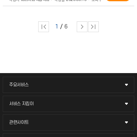
1
6
주요서비스
주요서비스
교무회의방송
서비스 지킴이
서비스 지킴이
교수채용
묻고 답하기
관련사이트
관련사이트
시설예약
불친절신고