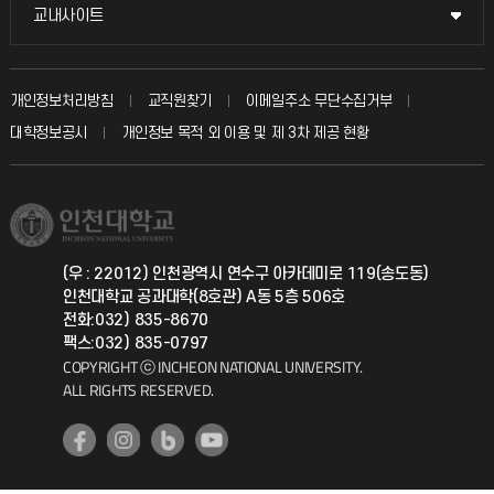
국방헬프콜
교내사이트
교내사이트
인터넷증명
자주 묻는 질문(FAQ)
발전기금
교수회
입학안내
개인정보처리방침
교직원찾기
이메일주소 무단수집거부
칭찬마당
산학협력단
교육혁신본부
대학정보공시
개인정보 목적 외 이용 및 제 3차 제공 현황
직원채용
학생서비스 지킴이
소비자생활협동조합
국제교류과
취업정보(학생)
총동문회
국제지원과
(우 : 22012) 인천광역시 연수구 아카데미로 119(송도동)
인천대학교 공과대학(8호관) A동 5층 506호
공자아카데미
전화:032) 835-8670
팩스:032) 835-0797
기초교육원
COPYRIGHT ⓒ INCHEON NATIONAL UNIVERSITY.
ALL RIGHTS RESERVED.
공학교육혁신센터
대학생활상담센터