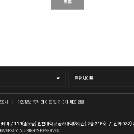
목록
이
관련사이트
이
관련사이트
국방헬프콜
보공시
개인정보 목적 외 이용 및 제 3차 제공 현황
발전기금
아카데미로 119(송도동) 인천대학교 공과대학(8호관) 2층 216호
/
전화:032) 
(FAQ)
산학협력단
NIVERSITY.
ALL RIGHTS RESERVED.