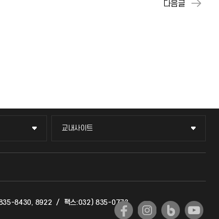
교내사이트
교내사이트
교수회
교육혁신본부
835-8430, 8922
/
팩스:032) 835-0773
국제교류과