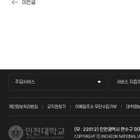
주요서비스
서비스 지킴
주요서비스
서비스 지킴
교무회의방송
묻고 답하기
개인정보처리방침
교직원찾기
이메일주소 무단수집거부
대학정
교수채용
불친절신고
(우 : 22012) 인천광역시 연수구 
시설예약
자주 묻는 질문
COPYRIGHT ⓒ INCHEON NATIONAL U