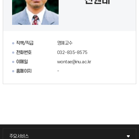
신원태
직책/직급
명예교수
전화번호
032-835-8575
이메일
wontae@inu.ac.kr
홈페이지
-
주요서비스
주요서비스