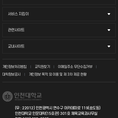
교무회의방송
서비스 지킴이
서비스 지킴이
교수채용
묻고 답하기
관련사이트
관련사이트
시설예약
불친절신고
국방헬프콜
교내사이트
교내사이트
인터넷증명
자주 묻는 질문(FAQ)
발전기금
교수회
입학안내
개인정보처리방침
교직원찾기
이메일주소 무단수집거부
칭찬마당
산학협력단
교육혁신본부
대학정보공시
개인정보 목적 외 이용 및 제 3차 제공 현황
직원채용
학생서비스 지킴이
소비자생활협동조합
국제교류과
취업정보(학생)
총동문회
국제지원과
(우 : 22012) 인천광역시 연수구 아카데미로 119(송도동)
인천대학교 인문대학(15호관) 301호 체육교육과사무실
공자아카데미