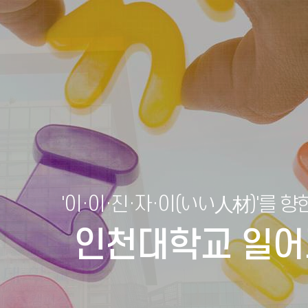
'이·이·진·자·이(いい人材)'를 향
인천대학교 일