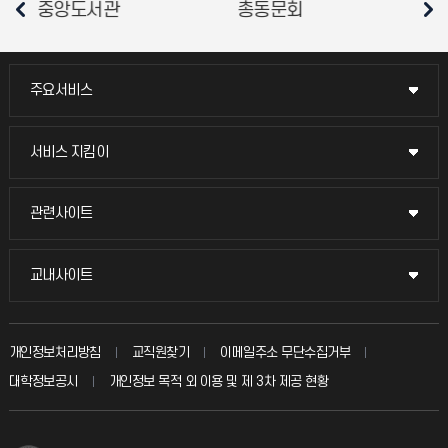
총학생회
소비자생활협동조합
주요서비스
주요서비스
교무회의방송
서비스 지킴이
서비스 지킴이
교수채용
묻고 답하기
관련사이트
관련사이트
시설예약
불친절신고
국방헬프콜
교내사이트
교내사이트
인터넷증명
자주 묻는 질문(FAQ)
발전기금
교수회
입학안내
개인정보처리방침
교직원찾기
이메일주소 무단수집거부
칭찬마당
산학협력단
교육혁신본부
대학정보공시
개인정보 목적 외 이용 및 제 3차 제공 현황
직원채용
학생서비스 지킴이
소비자생활협동조합
국제교류과