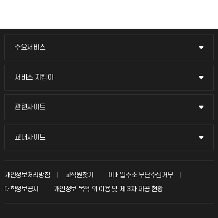
주요서비스
주요서비스
교무회의방송
서비스 지킴이
서비스 지킴이
교수채용
묻고 답하기
관련사이트
관련사이트
시설예약
불친절신고
국방헬프콜
교내사이트
교내사이트
인터넷증명
자주 묻는 질문(FAQ)
발전기금
교수회
입학안내
개인정보처리방침
교직원찾기
이메일주소 무단수집거부
칭찬마당
산학협력단
교육혁신본부
대학정보공시
개인정보 목적 외 이용 및 제 3차 제공 현황
직원채용
학생서비스 지킴이
소비자생활협동조합
국제교류과