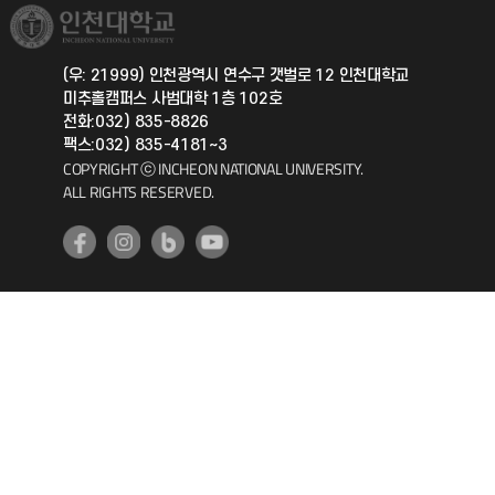
취업정보(학생)
총동문회
국제지원과
(우: 21999) 인천광역시 연수구 갯벌로 12 인천대학교
미추홀캠퍼스 사범대학 1층 102호
공자아카데미
전화:032) 835-8826
팩스:032) 835-4181~3
기초교육원
COPYRIGHT ⓒ INCHEON NATIONAL UNIVERSITY.
ALL RIGHTS RESERVED.
공학교육혁신센터
대학생활상담센터
사회봉사센터
생활원
원격지원