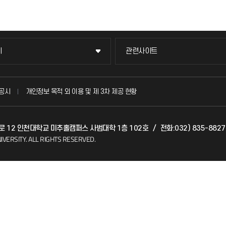
이
관련사이트
이
관련사이트
국방헬프콜
공시
개인정보 목적 외 이용 및 제 3차 제공 현황
발전기금
벌로 12 인천대학교 미추홀캠퍼스 사범대학 1층 102호
/
전화:032) 835-8827
(FAQ)
산학협력단
IVERSITY.
ALL RIGHTS RESERVED.
소비자생활협동조합
지킴이
총동문회