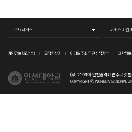
주요서비스
서비스 지킴
주요서비스
서비스 지킴
교무회의방송
묻고 답하기
개인정보처리방침
교직원찾기
이메일주소 무단수집거부
대학정보
교수채용
불친절신고
(우: 21999) 인천광역시 연수구 갯
시설예약
자주 묻는 질문
COPYRIGHT ⓒ INCHEON NATIONAL UN
인터넷증명
칭찬마당
입학안내
학생서비스 
직원채용