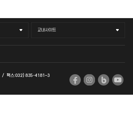
교내사이트
교내사이트
교수회
교육혁신본부
/
팩스:032) 835-4181~3
국제교류과
국제지원과
공자아카데미
기초교육원