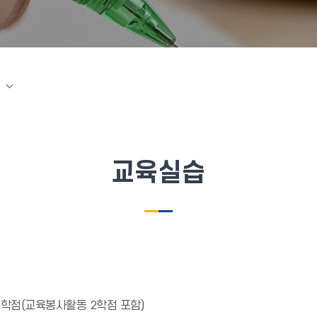
교육실습
 4학점(교육봉사활동 2학점 포함)