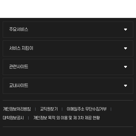
주요서비스
주요서비스
교무회의방송
서비스 지킴이
서비스 지킴이
교수채용
묻고 답하기
관련사이트
관련사이트
시설예약
불친절신고
국방헬프콜
교내사이트
교내사이트
인터넷증명
자주 묻는 질문(FAQ)
발전기금
교수회
입학안내
개인정보처리방침
교직원찾기
이메일주소 무단수집거부
칭찬마당
산학협력단
교육혁신본부
대학정보공시
개인정보 목적 외 이용 및 제 3차 제공 현황
직원채용
학생서비스 지킴이
소비자생활협동조합
국제교류과