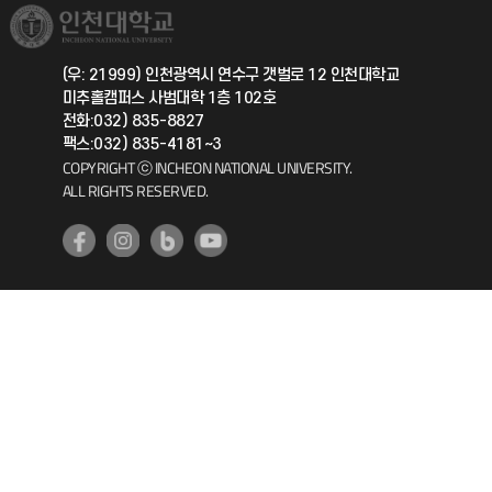
취업정보(학생)
총동문회
국제지원과
(우: 21999) 인천광역시 연수구 갯벌로 12 인천대학교
미추홀캠퍼스 사범대학 1층 102호
공자아카데미
전화:032) 835-8827
팩스:032) 835-4181~3
기초교육원
COPYRIGHT ⓒ INCHEON NATIONAL UNIVERSITY.
ALL RIGHTS RESERVED.
공학교육혁신센터
대학생활상담센터
사회봉사센터
생활원
원격지원