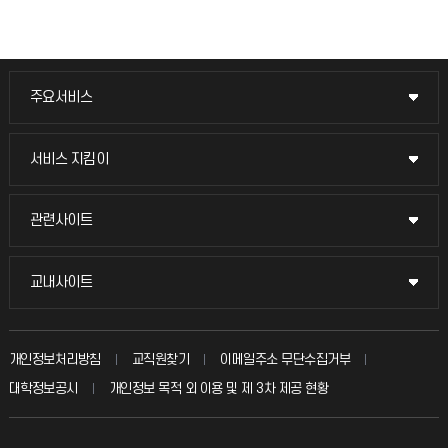
주요서비스
주요서비스
교무회의방송
서비스 지킴이
서비스 지킴이
교수채용
묻고 답하기
관련사이트
관련사이트
시설예약
불친절신고
국방헬프콜
교내사이트
교내사이트
인터넷증명
자주 묻는 질문(FAQ)
발전기금
교수회
입학안내
개인정보처리방침
교직원찾기
이메일주소 무단수집거부
칭찬마당
산학협력단
교육혁신본부
대학정보공시
개인정보 목적 외 이용 및 제 3차 제공 현황
직원채용
학생서비스 지킴이
소비자생활협동조합
국제교류과