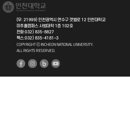
취업정보(학생)
총동문회
국제지원과
(우: 21999) 인천광역시 연수구 갯벌로 12 인천대학교
미추홀캠퍼스 사범대학 1층 102호
공자아카데미
전화:032) 835-8827
팩스:032) 835-4181~3
기초교육원
COPYRIGHT ⓒ INCHEON NATIONAL UNIVERSITY.
ALL RIGHTS RESERVED.
공학교육혁신센터
대학생활상담센터
사회봉사센터
생활원
원격지원