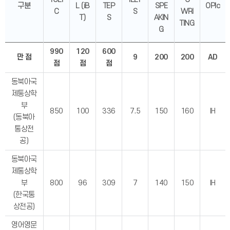
구분
L (iB
TEP
SPE
OPIc
C
S
WRI
T)
S
AKIN
TING
G
990
120
600
만 점
9
200
200
AD
점
점
점
동북아국
제통상학
부
850
100
336
7.5
150
160
IH
(동북아
통상전
공)
동북아국
제통상학
부
800
96
309
7
140
150
IH
(한국통
상전공)
영어영문