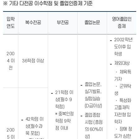
※ 기타 다전공 이수학점 및 졸업인증제 기준
입학
영어졸업인
복수전공
부전공
졸업논문
연도
증제
2002학년
도이후 입
200
학생
4 이
36학점 이상
제외대상
전
・ 체육특
기자
졸업논문,
・ 군위탁
실기발표,
21학점 이
생
실험실습
상(필수 9
・ 특성화
(D급이상)
학점)
고졸재직
* 중복인정
자전형 입
졸업종합
42학점 이
학점 9학
학자
시험 (총점
상(필수과
점 이내
・ 장애 정
의 60%이
200
목 포함)
도가 심한
상)
5 이