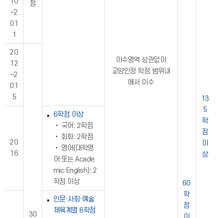
10
점
~2
01
1
20
이수영역 상관없이
12
교양인정 학점 범위내
~2
에서 이수
01
5
13
5
6학점 이상
학
• 국어: 2학점
점
• 회화: 2학점
20
이
• 영어(대학영
16
상
어 또는 Acade
mic English): 2
학점 이상
60
학
인문·사회·예술
점
체육계열 6학점
30
이