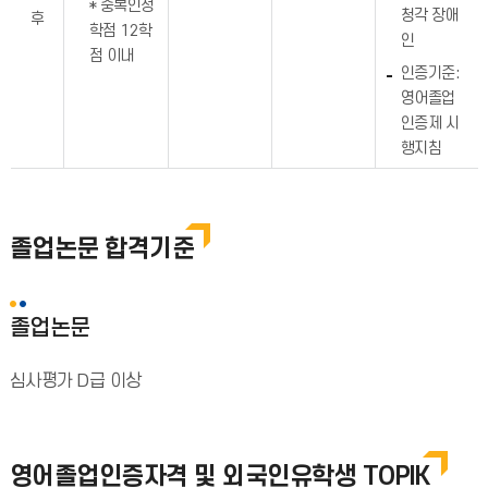
* 중복인정
청각 장애
후
학점 12학
인
점 이내
인증기준:
영어졸업
인증제 시
행지침
졸업논문 합격기준
졸업논문
심사평가 D급 이상
영어졸업인증자격 및 외국인유학생 TOPIK