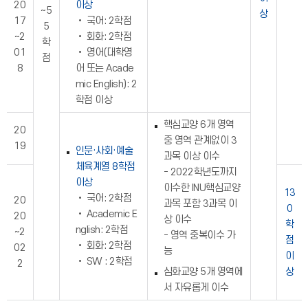
20
이상
~5
상
17
• 국어: 2학점
5
~2
• 회화: 2학점
학
01
• 영어(대학영
점
8
어 또는 Acade
mic English): 2
학점 이상
핵심교양 6개 영역
20
중 영역 관계없이 3
19
인문·사회·예술
과목 이상 이수
체육계열 8학점
- 2022학년도까지
이상
이수한 INU핵심교양
13
• 국어: 2학점
20
과목 포함 3과목 이
0
• Academic E
20
상 이수
학
nglish: 2학점
~2
- 영역 중복이수 가
점
• 회화: 2학점
02
능
이
• SW : 2학점
2
심화교양 5개 영역에
상
서 자유롭게 이수