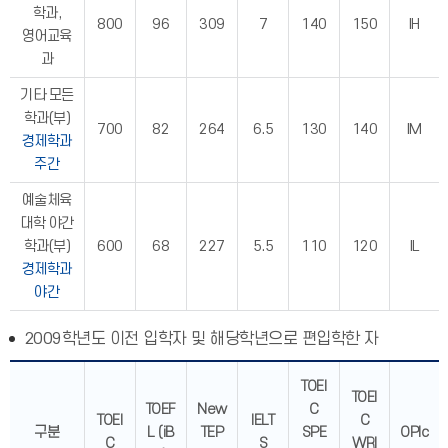
학과,
800
96
309
7
140
150
IH
영어교육
과
기타 모든
학과(부)
700
82
264
6.5
130
140
IM
경제학과
주간
예술체육
대학 야간
학과(부)
600
68
227
5.5
110
120
IL
경제학과
야간
2009학년도 이전 입학자 및 해당학년으로 편입학한 자
TOEI
TOEI
TOEF
New
C
TOEI
IELT
C
구분
L (iB
TEP
SPE
OPIc
C
S
WRI