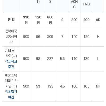
T)
S
AKIN
TING
G
990
120
600
만 점
9
200
200
AD
점
점
점
동북아국
제통상학
800
96
309
7
140
150
IH
부
기타 모든
학과(부)
600
68
227
5.5
110
120
IL
경제학과
주간
예술체육
대학 야간
학과(부)
500
53
195
4.5
100
105
NH
경제학과
야간