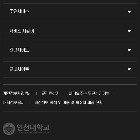
주요서비스
주요서비스
교무회의방송
서비스 지킴이
서비스 지킴이
교수채용
묻고 답하기
관련사이트
관련사이트
시설예약
불친절신고
국방헬프콜
교내사이트
교내사이트
인터넷증명
자주 묻는 질문(FAQ)
발전기금
교수회
입학안내
개인정보처리방침
교직원찾기
이메일주소 무단수집거부
칭찬마당
산학협력단
교육혁신본부
대학정보공시
개인정보 목적 외 이용 및 제 3차 제공 현황
직원채용
학생서비스 지킴이
소비자생활협동조합
국제교류과
취업정보(학생)
총동문회
국제지원과