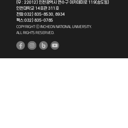
(우 : 22012) 인천광역시 연수구 아카데미로 119(송도동)
인천대학교 14호관 311호
공자아카데미
전화:032) 835-8530, 8934
팩스:032) 835-0785
기초교육원
COPYRIGHT ⓒ INCHEON NATIONAL UNIVERSITY.
ALL RIGHTS RESERVED.
공학교육혁신센터
대학생활상담센터
사회봉사센터
생활원
원격지원
인천국제개발협력센터