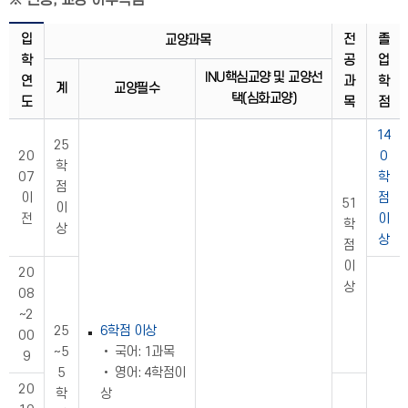
※ 전공, 교양 이수학점
입
전
졸
교양과목
학
공
업
INU핵심교양 및 교양선
연
과
학
계
교양필수
택(심화교양)
도
목
점
14
25
20
0
학
07
학
점
이
점
51
이
전
이
학
상
상
점
이
20
상
08
~2
25
6학점 이상
00
~5
• 국어: 1과목
9
5
• 영어: 4학점이
20
학
상