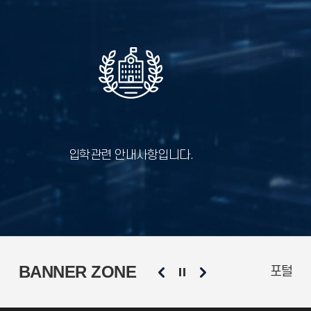
입학관련 안내사항입니다.
BANNER ZONE
앙도서관
국제교류팀
현장실습지원