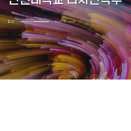
2
/
2