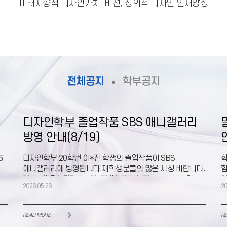
미래지향적 디자인가치, 비젼, 창의적 디자인 인재양성
전체공지
학부공지
디자인학부 졸업작품 SBS 애니갤러리
방영 안내(8/19)
6.
디자인학부 20학번 이*진 학생의 졸업작품이 SBS
학
애니갤러리에 방영됩니다.재학생분들의 많은 시청 바랍니다.
함
제목 : 행운이란감독 : 이*진방영예정 날짜 : 2026년 8월
있
2026.05.26
20
19일(
READ MORE
RE