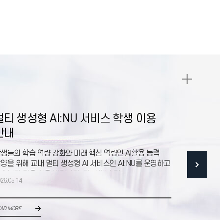
멀티 생성형 AI:NU 서비스 학생 이용
[신·편
안내
(2/25 
생들의 학습 역량 강화와 미래 핵심 역량인 AI활용 능력
1. 수강신청
양을 위해 교내 멀티 생성형 AI 서비스인 AI:NU를 운영하고
15:00 ~ 
습니다.많은 이용 바랍니다. 가. 서비스명: AI:
09:00 ~ 2
26.05.14
2026.02.13
AD MORE
READ MORE