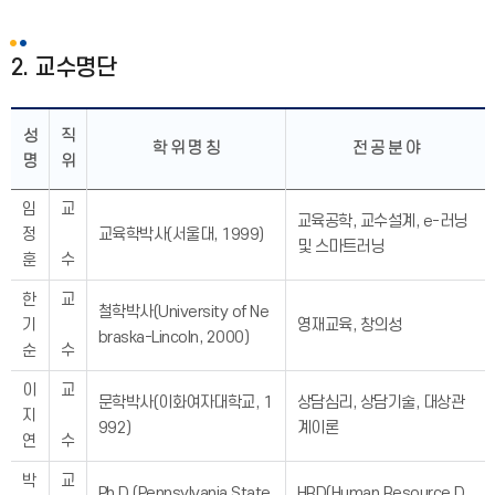
2. 교수명단
성
직
학 위 명 칭
전 공 분 야
명
위
임
교
교육공학, 교수설계, e-러닝
정
교육학박사(서울대, 1999)
및 스마트러닝
훈
수
한
교
철학박사(University of Ne
기
영재교육, 창의성
braska-Lincoln, 2000)
순
수
이
교
문학박사(이화여자대학교, 1
상담심리, 상담기술, 대상관
지
992)
계이론
연
수
박
교
Ph.D.(Pennsylvania State
HRD(Human Resource D