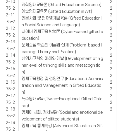
2-10
2
과학영재교육론 (Gifted Education in Science)
75-2
2
예술영재교육론 (Gifted Education in Art)
2-11
2
인문사회 및 언어영재교육론 (Gifted Education i
75-2
2
n Social Science and Language)
2-12
2
사이버 영재교육 방법론 (Cyber-based gifted e
75-2
2
ducation)
2-13
2
문제중심 학습의 이론과 실제 (Problem-based l
75-2
2
earning: Theory and Practice)
2-14
2
상위사고력의 이해와 개발 (Development of hig
75-2
2
her level of thinking skills and metacognitio
2-15
2
n)
75-2
2
영재교육행정 및 경영연구 (Educational Adminis
2-16
2
tration and Management in Gifted Educatio
75-2
2
n)
2-17
2
특수영재교육 (Twice-Exceptional Gifted Child
75-2
2
ren)
2-18
2
영재아 사회, 정서발달 (Social and enotional de
75-2
velopment of gifited students)
2-19
영재교육 통계특강 (Advenced Statistics in Gift
75-2