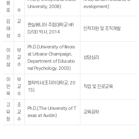
용
University, 2008)
evelopment)
호
수
김
교
펜실베니아 주립대학교 HR
태
인적자원 및 조직개발
D/OD 박사, 2014
성
수
Ph.D.(University of Ilinois
이
부
at Urbana-Champaign,
은
교
상담심리
Department of Educatio
설
수
nal Psychology, 2003)
이
부
철학박사(조지아대학교, 20
민
교
직업 및 진로교육
13)
욱
수
고
조
Ph.D.(The University of T
유
교
교육공학
exas at Austin)
정
수