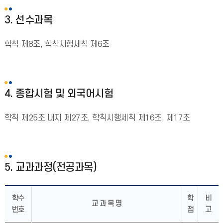
3. 선수과목
학칙 제8조, 학칙시행세칙 제6조
4. 종합시험 및 외국어시험
학칙 제25조 내지 제27조, 학칙시행세칙 제16조, 제17조
5. 교과과정(전공과목)
학수
학
비
교 과 목 명
번호
점
고