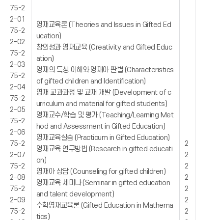
75-2
2-01
영재교육론 (Theories and Issues in Gifted Ed
75-2
ucation)
2-02
창의성과 영재교육 (Creativity and Gifted Educ
75-2
ation)
2-03
영재의 특성 이해와 영재아 판별 (Characteristics
75-2
of gifted children and Identification)
2-04
영재 교과과정 및 교재 개발 (Development of c
75-2
urriculum and material for gifted students)
2-05
영재교수/학습 및 평가 (Teaching/Learning Met
75-2
hod and Assessment in Gifted Education)
2-06
영재교육실습 (Practicum in Gifted Education)
75-2
2
영재교육 연구방법 (Research in gifted educati
2-07
2
on)
75-2
2
영재아 상담 (Counseling for gifted children)
2-08
2
영재교육 세미나 (Seminar in gifted education
75-2
2
and talent development)
2-09
2
수학영재교육론 (Gifted Education in Mathema
75-2
2
tics)