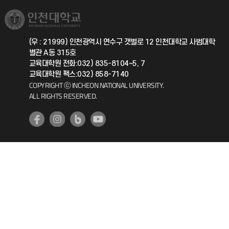
국제교류과
취업정보(학생)
총동문회
국제지원과
(우 : 21999) 인천광역시 연수구 갯벌로 12 인천대학교 사범대학
별관 A동 315호
공자아카데미
교육대학원 전화:032) 835-8104~5, 7
교육대학원 팩스:032) 858-7140
기초교육원
COPYRIGHT ⓒ INCHEON NATIONAL UNIVERSITY.
ALL RIGHTS RESERVED.
공학교육혁신센터
대학생활상담센터
사회봉사센터
생활원
원격지원