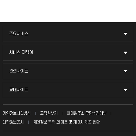
주요서비스
주요서비스
교무회의방송
서비스 지킴이
서비스 지킴이
교수채용
묻고 답하기
관련사이트
관련사이트
시설예약
불친절신고
국방헬프콜
교내사이트
교내사이트
인터넷증명
자주 묻는 질문(FAQ)
발전기금
교수회
입학안내
개인정보처리방침
교직원찾기
이메일주소 무단수집거부
칭찬마당
산학협력단
교육혁신본부
대학정보공시
개인정보 목적 외 이용 및 제 3차 제공 현황
직원채용
학생서비스 지킴이
소비자생활협동조합