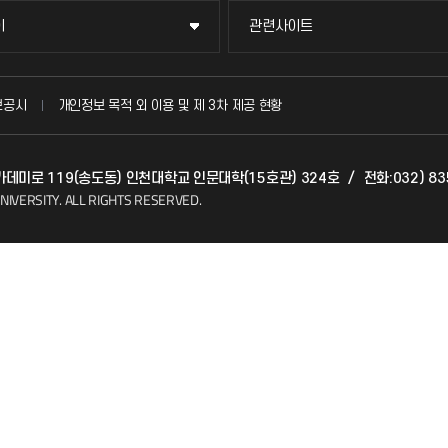
이
관련사이트
이
관련사이트
국방헬프콜
보공시
개인정보 목적 외 이용 및 제 3차 제공 현황
발전기금
아카데미로 119(송도동) 인천대학교 인문대학(15호관) 324호
/
전화:032) 83
(FAQ)
산학협력단
NIVERSITY.
ALL RIGHTS RESERVED.
소비자생활협동조합
지킴이
총동문회