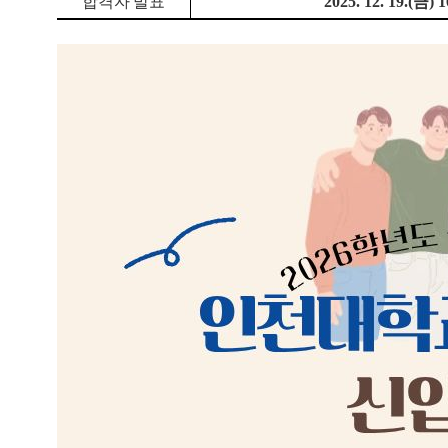
합격자 발표
2025. 12. 19.(
금
) 