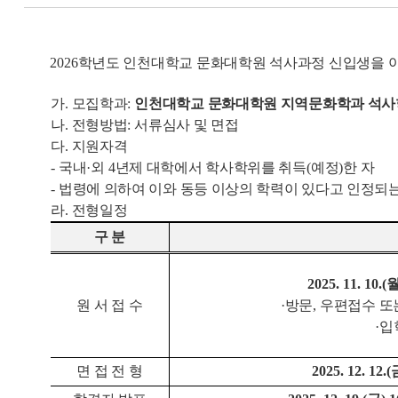
20
26
학년도 인천대학교 문화대학원 석사과정 신입생을 
가
.
모집학과
:
인천대학교 문화대학원 지역문화학과 석
나
.
전형방법
:
서류심사 및 면접
다
.
지원자격
-
국내
·
외
4
년제 대학에서 학사학위를 취득
(
예정
)
한 자
-
법령에 의하여 이와 동등 이상의 학력이 있다고 인정되는
라
.
전형일정
구 분
2025. 11. 10.(
원 서 접 수
·
방문
,
우편접수 또
·
입
면 접 전 형
2025. 12. 12.(