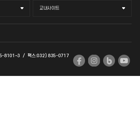
교내사이트
교내사이트
교수회
교육혁신본부
5-8101~3
/
팩스:032) 835-0717
국제교류과
국제지원과
공자아카데미
기초교육원
공학교육혁신센터
대학생활상담센터