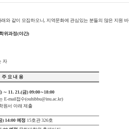
아래와 같이 모집하오니
,
지역문화에
관심있는 분들의 많은 지원 바
사학위과정
(
야간
)
 자
주 요 내 용
월
)
∼
11. 21.(
금
) 09:00
∼
18:00
는
E-mail
접수
(ouhibbu@inu.ac.kr)
학원서 아래 제출
금
) 14:00
예정
15
호관
326
호