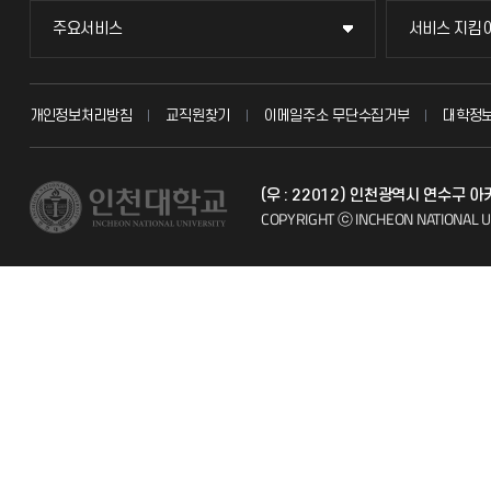
주요서비스
서비스 지킴
주요서비스
서비스 지킴
교무회의방송
묻고 답하기
개인정보처리방침
교직원찾기
이메일주소 무단수집거부
대학정
교수채용
불친절신고
(우 : 22012) 인천광역시 연수구 
시설예약
자주 묻는 질문
COPYRIGHT ⓒ INCHEON NATIONAL U
인터넷증명
칭찬마당
입학안내
학생서비스 
직원채용
취업정보(학생)