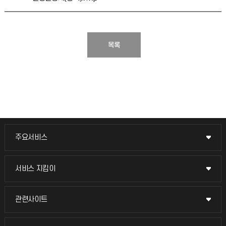
목록
주요서비스
주요서비스
교무회의방송
서비스 지킴이
서비스 지킴이
교수채용
묻고 답하기
관련사이트
관련사이트
시설예약
불친절신고
국방헬프콜