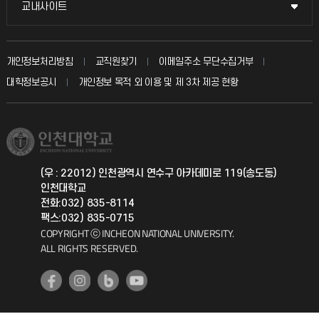
교내사이트
교내사이트
인터넷증명
자주 묻는 질문(FAQ)
발전기금
교수회
입학안내
개인정보처리방침
교직원찾기
이메일주소 무단수집거부
칭찬마당
산학협력단
교육혁신본부
대학정보공시
개인정보 목적 외 이용 및 제 3차 제공 현황
직원채용
학생서비스 지킴이
소비자생활협동조합
국제교류과
취업정보(학생)
총동문회
국제지원과
(우 : 22012) 인천광역시 연수구 아카데미로 119(송도동)
인천대학교
공자아카데미
전화:032) 835-8114
팩스:032) 835-0715
기초교육원
COPYRIGHT ⓒ INCHEON NATIONAL UNIVERSITY.
ALL RIGHTS RESERVED.
공학교육혁신센터
대학생활상담센터