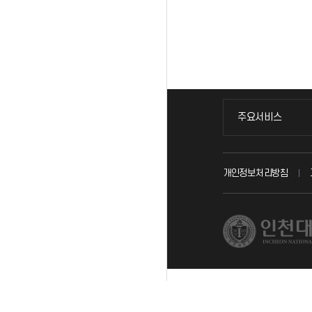
주요서비스
주요서비스
교무회의방송
개인정보처리방침
교수채용
시설예약
인터넷증명
입학안내