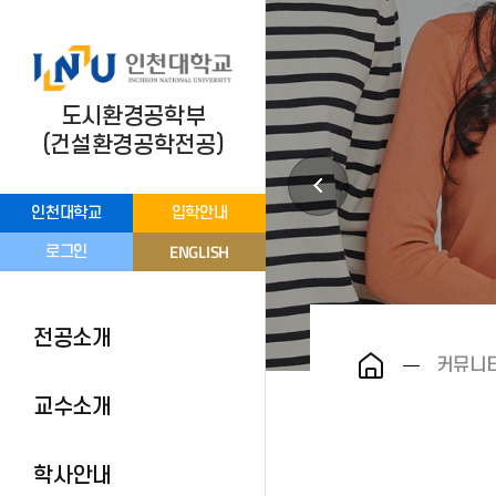
도시환경공학부
(건설환경공학전공)
인천대학교
입학안내
ENGLISH
로그인
전공소개
커뮤니
교수소개
학사안내