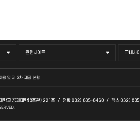
관련사이트
교내사
관련사이트
교내사
국방헬프콜
교수회
이용 및 제 3차 제공 현황
발전기금
교육혁
천대학교 공과대학(8호관) 221호
/
전화:032) 835-8460
/
팩스:032) 835
산학협력단
국제교
SERVED.
소비자생활협동조합
국제지
총동문회
공자아