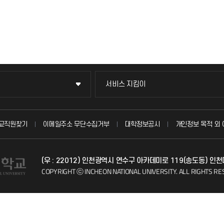
서비스 지킴이
서비스 지킴이
묻고 답하기
교직원찾기
이메일주소 무단수집거부
대학정보공시
개인정보 목적 외 
불친절신고
(우 : 22012) 인천광역시 연수구 아카데미로 119(송도동) 인
자주 묻는 질문(FAQ)
COPYRIGHT ⓒ INCHEON NATIONAL UNIVERSITY.
ALL RIGHTS RE
칭찬마당
학생서비스 지킴이