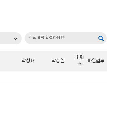
조회
작성자
작성일
파일첨부
수