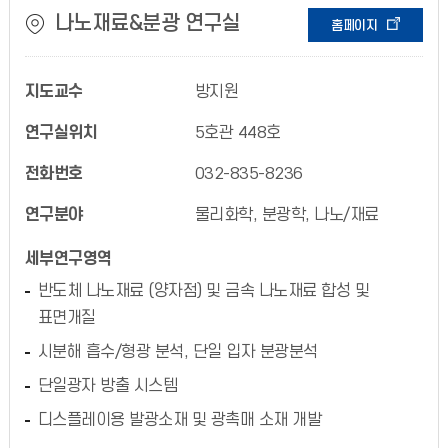
나노재료&분광 연구실
홈페이지
지도교수
방지원
연구실위치
5호관 448호
전화번호
032-835-8236
연구분야
물리화학, 분광학, 나노/재료
세부연구영역
반도체 나노재료 (양자점) 및 금속 나노재료 합성 및
표면개질
시분해 흡수/형광 분석, 단일 입자 분광분석
단일광자 방출 시스템
디스플레이용 발광소재 및 광촉매 소재 개발