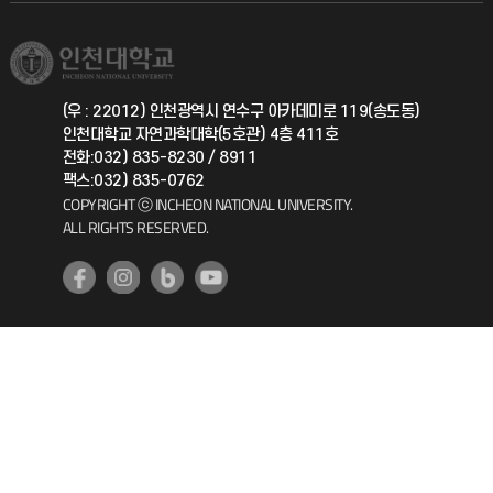
학생서비스 지킴이
소비자생활협동조합
국제교류과
취업정보(학생)
총동문회
국제지원과
(우 : 22012) 인천광역시 연수구 아카데미로 119(송도동)
인천대학교 자연과학대학(5호관) 4층 411호
공자아카데미
전화:032) 835-8230 / 8911
팩스:032) 835-0762
기초교육원
COPYRIGHT ⓒ INCHEON NATIONAL UNIVERSITY.
ALL RIGHTS RESERVED.
공학교육혁신센터
대학생활상담센터
사회봉사센터
생활원
원격지원