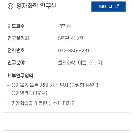
양자화학 연구실
홈페이지
지도교수
김형준
연구실위치
5호관 412호
전화번호
032-835-8231
연구분야
물리화학, 이론, 에너지
세부연구영역
유기물의 들뜬 상태 거동 모사 (단일항 분열 및
유기발광다이오드)
기계학습을 이용한 신소재 디자인