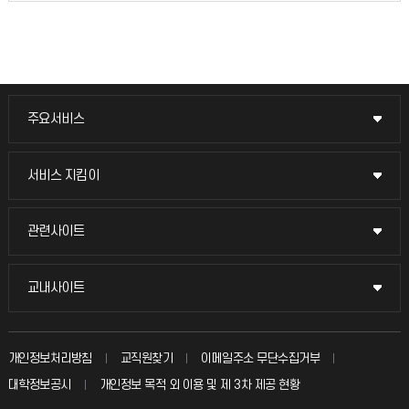
주요서비스
주요서비스
교무회의방송
서비스 지킴이
서비스 지킴이
교수채용
묻고 답하기
관련사이트
관련사이트
시설예약
불친절신고
국방헬프콜
교내사이트
교내사이트
인터넷증명
자주 묻는 질문(FAQ)
발전기금
교수회
입학안내
개인정보처리방침
교직원찾기
이메일주소 무단수집거부
칭찬마당
산학협력단
교육혁신본부
대학정보공시
개인정보 목적 외 이용 및 제 3차 제공 현황
직원채용