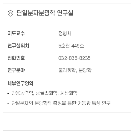
단일분자분광학 연구실
지도교수
정병서
연구실위치
5호관 449호
전화번호
032-835-8235
연구분야
물리화학, 분광학
세부연구영역
반응동력학, 광물리화학, 계산화학
단일분자의 분광학적 측정을 통한 거동과 특성 연구