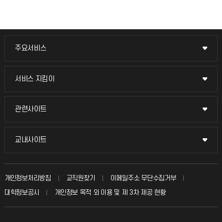
주요서비스
주요서비스
교무회의방송
서비스 지킴이
서비스 지킴이
교수채용
묻고 답하기
관련사이트
관련사이트
시설예약
불친절신고
국방헬프콜
교내사이트
교내사이트
인터넷증명
자주 묻는 질문(FAQ)
발전기금
교수회
입학안내
개인정보처리방침
교직원찾기
이메일주소 무단수집거부
칭찬마당
산학협력단
교육혁신본부
대학정보공시
개인정보 목적 외 이용 및 제 3차 제공 현황
직원채용
학생서비스 지킴이
소비자생활협동조합
국제교류과