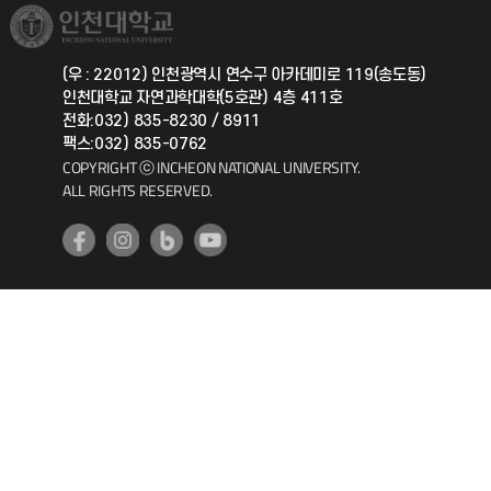
취업정보(학생)
총동문회
국제지원과
(우 : 22012) 인천광역시 연수구 아카데미로 119(송도동)
인천대학교 자연과학대학(5호관) 4층 411호
공자아카데미
전화:032) 835-8230 / 8911
팩스:032) 835-0762
기초교육원
COPYRIGHT ⓒ INCHEON NATIONAL UNIVERSITY.
ALL RIGHTS RESERVED.
공학교육혁신센터
대학생활상담센터
사회봉사센터
생활원
원격지원