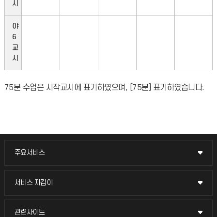
시
야
6
교
시
75분 수업은 시작교시에 표기하였으며, [75분] 표기하였습니다.
주요서비스
주요서비스
교무회의방송
서비스 지킴이
서비스 지킴이
교수채용
묻고 답하기
관련사이트
관련사이트