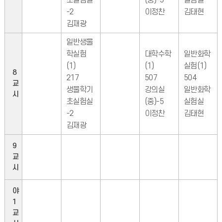
초실험실
(중)-5
실험실
-2
이정찬
김태현
김재광
일반생물
학실험
대학수학
일반화학
(1)
(1)
실험(1)
8
217
507
504
교
생물학기
강의실
일반화학
시
초실험실
(중)-5
실험실
-2
이정찬
김태현
김재광
9
교
시
야
1
교