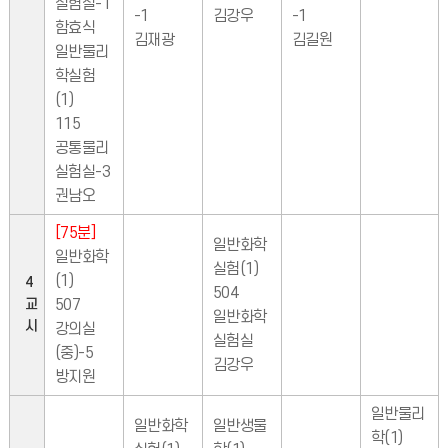
실험실-1
-1
김강우
-1
함효식
김재광
김길원
일반물리
학실험
(1)
115
공통물리
실험실-3
권남오
[75분]
일반화학
일반화학
실험(1)
(1)
4
504
교
507
일반화학
시
강의실
실험실
(중)-5
김강우
방지원
일반물리
일반화학
일반생물
학(1)