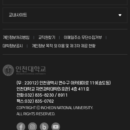
시설예약
불친절신고
국방헬프콜
교내사이트
교내사이트
인터넷증명
자주 묻는 질문(FAQ)
발전기금
교수회
입학안내
개인정보처리방침
교직원찾기
이메일주소 무단수집거부
칭찬마당
산학협력단
교육혁신본부
대학정보공시
개인정보 목적 외 이용 및 제 3차 제공 현황
직원채용
학생서비스 지킴이
소비자생활협동조합
국제교류과
취업정보(학생)
총동문회
국제지원과
(우 : 22012) 인천광역시 연수구 아카데미로 119(송도동)
인천대학교 자연과학대학(5호관) 4층 411호
공자아카데미
전화:032) 835-8230 / 8911
팩스:032) 835-0762
기초교육원
COPYRIGHT ⓒ INCHEON NATIONAL UNIVERSITY.
ALL RIGHTS RESERVED.
공학교육혁신센터