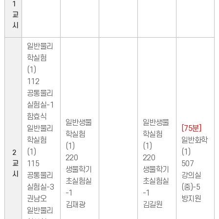
1
교
시
일반물리
학실험
(1)
112
공통물리
실험실-1
함효식
일반생물
일반생물
일반물리
[75분]
학실험
학실험
학실험
일반화학
(1)
(1)
(1)
(1)
2
220
220
교
115
507
생물학기
생물학기
시
공통물리
강의실
초실험실
초실험실
실험실-3
(중)-5
-1
-1
권남오
방지원
김재광
김길원
일반물리