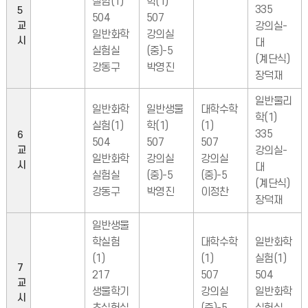
실험(1)
학(1)
335
5
504
507
교
강의실-
일반화학
강의실
시
대
실험실
(중)-5
(계단식)
강동구
박영진
장덕재
일반물리
일반화학
일반생물
대학수학
학(1)
실험(1)
학(1)
(1)
335
6
504
507
507
교
강의실-
일반화학
강의실
강의실
시
대
실험실
(중)-5
(중)-5
(계단식)
강동구
박영진
이정찬
장덕재
일반생물
학실험
대학수학
일반화학
(1)
(1)
실험(1)
7
217
507
504
교
생물학기
강의실
일반화학
시