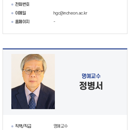
전화번호
이메일
hgc@incheon.ac.kr
홈페이지
-
명예교수
정병서
직책/직급
명예교수