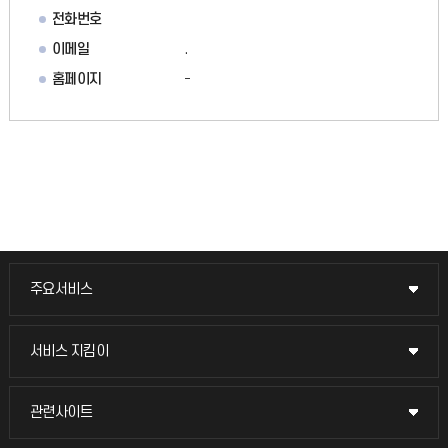
전화번호
이메일
.
홈페이지
-
주요서비스
주요서비스
교무회의방송
서비스 지킴이
서비스 지킴이
교수채용
묻고 답하기
관련사이트
관련사이트
시설예약