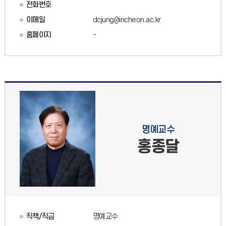
전화번호
이메일
dcjung@incheon.ac.kr
홈페이지
-
명예교수
홍종달
직책/직급
명예교수