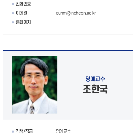
전화번호
이메일
eunmi@incheon.ac.kr
홈페이지
-
명예교수
조한국
직책/직급
명예교수