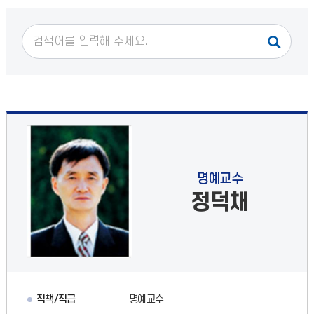
명예교수
정덕채
직책/직급
명예교수