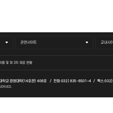
관련사이트
교내사
관련사이트
교내사
국방헬프콜
교수회
이용 및 제 3차 제공 현황
발전기금
교육혁
천대학교 경영대학(14호관) 408호
/
전화:032) 835-8501~4
/
팩스:032)
산학협력단
국제교
SERVED.
소비자생활협동조합
국제지
총동문회
공자아