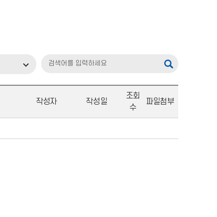
조회
작성자
작성일
파일첨부
수