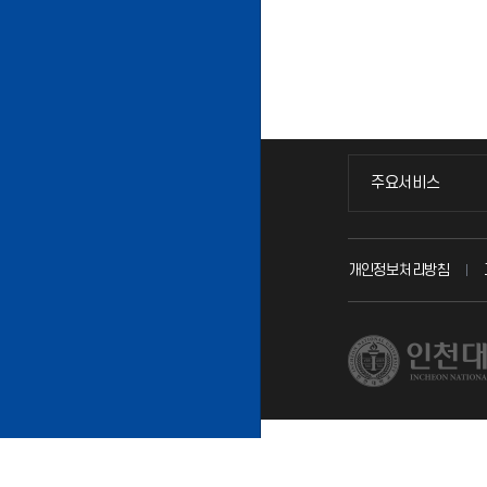
주요서비스
주요서비스
교무회의방송
개인정보처리방침
교수채용
시설예약
인터넷증명
입학안내