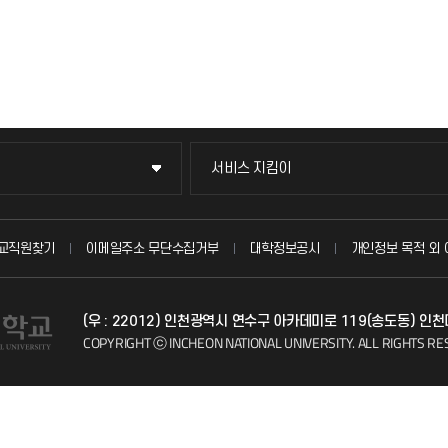
서비스 지킴이
서비스 지킴이
묻고 답하기
교직원찾기
이메일주소 무단수집거부
대학정보공시
개인정보 목적 외 
불친절신고
(우 : 22012) 인천광역시 연수구 아카데미로 119(송도동) 인
자주 묻는 질문(FAQ)
COPYRIGHT ⓒ INCHEON NATIONAL UNIVERSITY.
ALL RIGHTS RE
칭찬마당
학생서비스 지킴이