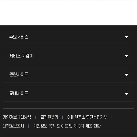
주요서비스
주요서비스
교무회의방송
서비스 지킴이
서비스 지킴이
교수채용
묻고 답하기
관련사이트
관련사이트
시설예약
불친절신고
국방헬프콜
교내사이트
교내사이트
인터넷증명
자주 묻는 질문(FAQ)
발전기금
교수회
입학안내
개인정보처리방침
교직원찾기
이메일주소 무단수집거부
칭찬마당
산학협력단
교육혁신본부
대학정보공시
개인정보 목적 외 이용 및 제 3차 제공 현황
직원채용
학생서비스 지킴이