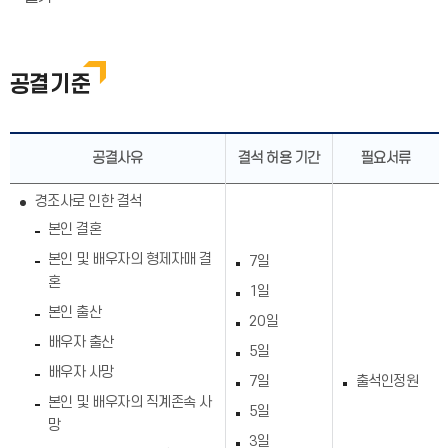
공결기준
공결사유
결석 허용 기간
필요서류
경조사로 인한 결석
본인 결혼
본인 및 배우자의 형제자매 결
7일
혼
1일
본인 출산
20일
배우자 출산
5일
배우자 사망
7일
출석인정원
본인 및 배우자의 직계존속 사
5일
망
3일