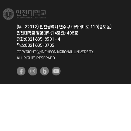
소비자생활협동조합
국제교류과
취업정보(학생)
총동문회
국제지원과
(우 : 22012) 인천광역시 연수구 아카데미로 119(송도동)
인천대학교 경영대학(14호관) 408호
공자아카데미
전화:032) 835-8501~ 4
팩스:032) 835-0705
기초교육원
COPYRIGHT ⓒ INCHEON NATIONAL UNIVERSITY.
ALL RIGHTS RESERVED.
공학교육혁신센터
대학생활상담센터
사회봉사센터
생활원
원격지원