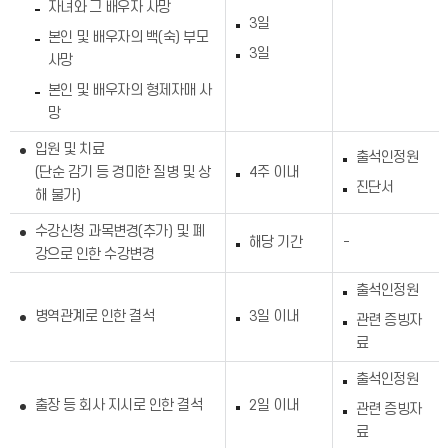
자녀와 그 배우자 사망
3일
본인 및 배우자의 백(숙) 부모
3일
사망
본인 및 배우자의 형제자매 사
망
입원 및 치료
출석인정원
(단순 감기 등 경미한 질병 및 상
4주 이내
진단서
해 불가)
수강신청 과목변경(추가) 및 폐
해당 기간
-
강으로 인한 수강변경
출석인정원
병역관계로 인한 결석
3일 이내
관련 증빙자
료
출석인정원
출장 등 회사 지시로 인한 결석
2일 이내
관련 증빙자
료