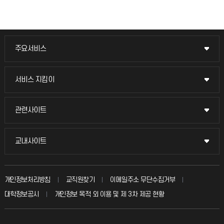
주요서비스
주요서비스
교무회의방송
서비스 지킴이
서비스 지킴이
교수채용
묻고 답하기
관련사이트
관련사이트
시설예약
불친절신고
국방헬프콜
교내사이트
교내사이트
인터넷증명
자주 묻는 질문(FAQ)
발전기금
교수회
입학안내
개인정보처리방침
교직원찾기
이메일주소 무단수집거부
칭찬마당
산학협력단
교육혁신본부
대학정보공시
개인정보 목적 외 이용 및 제 3차 제공 현황
직원채용
학생서비스 지킴이
소비자생활협동조합
국제교류과