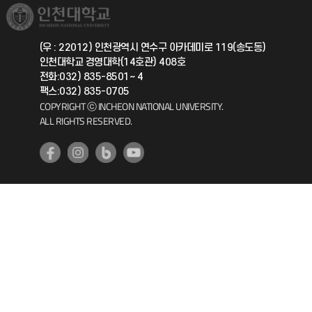
취업정보(학생)
총동문회
국제지원과
(우 : 22012) 인천광역시 연수구 아카데미로 119(송도동)
인천대학교 경영대학(14호관) 408호
공자아카데미
전화:032) 835-8501~ 4
팩스:032) 835-0705
기초교육원
COPYRIGHT ⓒ INCHEON NATIONAL UNIVERSITY.
ALL RIGHTS RESERVED.
공학교육혁신센터
대학생활상담센터
사회봉사센터
생활원
원격지원