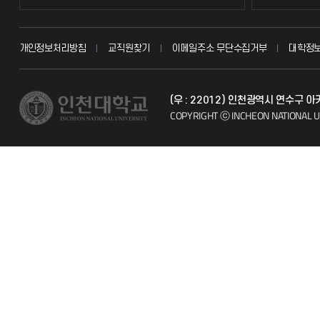
교무회의방송
묻고 답하기
개인정보처리방침
교직원찾기
이메일주소 무단수집거부
대학정
교수채용
불친절신고
(우 : 22012) 인천광역시 연수구
시설예약
자주 묻는 질문
COPYRIGHT ⓒ INCHEON NATIONAL U
인터넷증명
칭찬마당
입학안내
학생서비스 
직원채용
취업정보(학생)