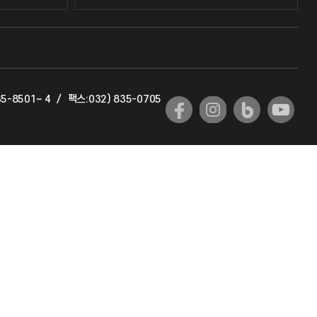
교수회
교육혁신본부
5-8501~ 4
/
팩스:032) 835-0705
국제교류과
국제지원과
공자아카데미
기초교육원
공학교육혁신센터
대학생활상담센터