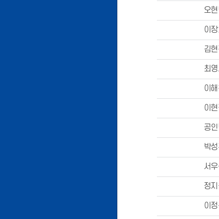
오현
이장
김현
최영
이해
이현
공인
박성
서우
정지
이정