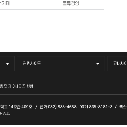
여기태
물류경영
관련사이트
교내사
관련사이트
교내사
국방헬프콜
교수회
용 및 제 3차 제공 현황
발전기금
교육혁
대학교 14호관 409호
/
전화:032) 835-4668 , 032) 835-8181~3
/
팩스:
산학협력단
국제교
ERVED.
소비자생활협동조합
국제지