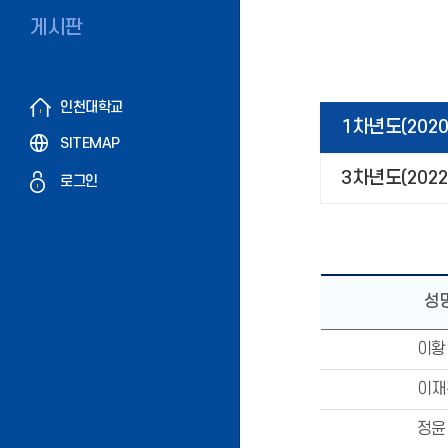
게시판
인천대학교
1차년도(2020.9
SITEMAP
3차년도(2022.3
로그인
성
이황
이재
정윤