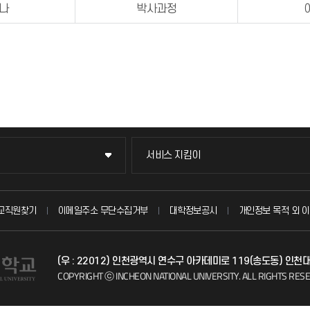
나
박사과정
서비스 지킴이
서비스 지킴이
묻고 답하기
교직원찾기
이메일주소 무단수집거부
대학정보공시
개인정보 목적 외 이
불친절신고
(우 : 22012) 인천광역시 연수구 아카데미로 119(송도동) 인천
자주 묻는 질문(FAQ)
COPYRIGHT ⓒ INCHEON NATIONAL UNIVERSITY.
ALL RIGHTS RES
칭찬마당