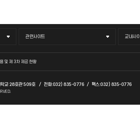
관련사이트
교내사
관련사이트
교내사
국방헬프콜
교수회
용 및 제 3차 제공 현황
발전기금
교육혁
대학교 28호관 509호
/
전화:032) 835-0776
/
팩스:032) 835-0776
산학협력단
국제교
ERVED.
소비자생활협동조합
국제지
총동문회
공자아
기초교