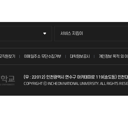
서비스 지킴이
서비스 지킴이
묻고 답하기
교직원찾기
이메일주소 무단수집거부
대학정보공시
개인정보 목적 외 이
불친절신고
(우 : 22012) 인천광역시 연수구 아카데미로 119(송도동) 인천
자주 묻는 질문(FAQ)
COPYRIGHT ⓒ INCHEON NATIONAL UNIVERSITY.
ALL RIGHTS RES
칭찬마당
학생서비스 지킴이