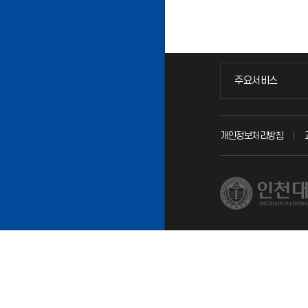
주요서비스
주요서비스
교무회의방송
개인정보처리방침
교수채용
시설예약
인터넷증명
입학안내
직원채용