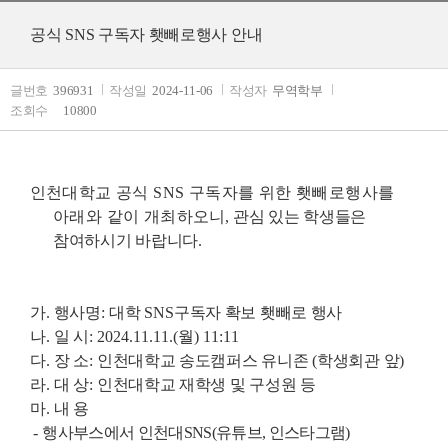
공식 SNS 구독자 횃빼로행사 안내
글번호
396931
작성일
2024-11-06
작성자
무역학부
조회수
10800
인천대학교 공식
SNS
구독자를 위한 횃빼로행사를
아래와 같이 개최하오
니
,
관심 있는 학생들은
참여하시기 바랍니다
.
가
.
행사명
:
대학
SNS
구독자 확보 횃빼로 행사
나
.
일 시
: 2024.11.11.(
월
) 11:11
다
.
장 소
:
인천대학교 송도캠퍼스 유니존
(
학생회관 앞
)
라
.
대 상
:
인천대학교 재학생 및 구성원 등
마
.
내 용
-
행
사부스에서 인천대
SNS(
유튜브
,
인스타그램
)