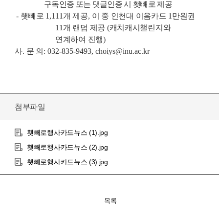
구독인증 또는 댓글인증 시 횃빼로 제공
-
횃빼로
1,111
개 제공
,
이 중 인천대 이음카드
1
만원권
11
개 랜덤 제공
(
캐치캐시챌린지와
연계하여 진행
)
사
.
문 의
: 032-835-9493, choiys@inu.ac.kr
첨부파일
횃빼로행사카드뉴스 (1).jpg
횃빼로행사카드뉴스 (2).jpg
횃빼로행사카드뉴스 (3).jpg
목록