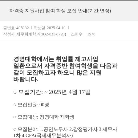
자격증 지원사업 참여 학생 모집 안내(기간 연장)
글번호
405082
작성일
2025-04-10
작성자
세무회계학과 (032-835-8720)
조회수
1576
경영대학에서는 취업률 제고사업
일환으로서 자격증반 참여학생을 다음과
같이 모집하고자 하오니 많은 지원
바랍니다
.
◌
모집기간
: ~ 2025
년
4
월
17
일
◌
모집인원
: 00
명
◌
모집대상
:
경영대학 재학생
◌
모집분야
: 1.
공인노무사
2.
감정평가사
3.
세무사
1
차
4.CFA(
국제재무분석사
)