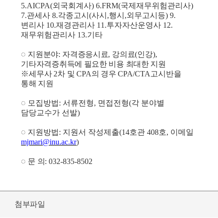
5.AICPA(
외국회계사
)
6.FRM(
국제재무위험관리사
)
7.
관세사
8.
각종고시
(
사시
,
행시
,
외무고시등
) 9.
변리사
10.
재경관리사
11.
투자자산운영사
12.
재무위험관리사
13.
기타
◌
지원분야
:
자격증응시료
,
강의료
(
인강
),
기타자격증취득에 필요한 비용 최대한 지원
※
세무사
2
차 및
CPA
의 경우
CPA/CTA
고시반을
통해 지원
◌
모집방법
:
서류전형
,
면접전형
(
각 분야별
담당교수가 선발
)
◌
지원방법
:
지원서 작성제출
(14
호관
408
호
,
이메일
mjmari@inu.ac.kr
)
◌
문 의
: 032-835-8502
첨부파일