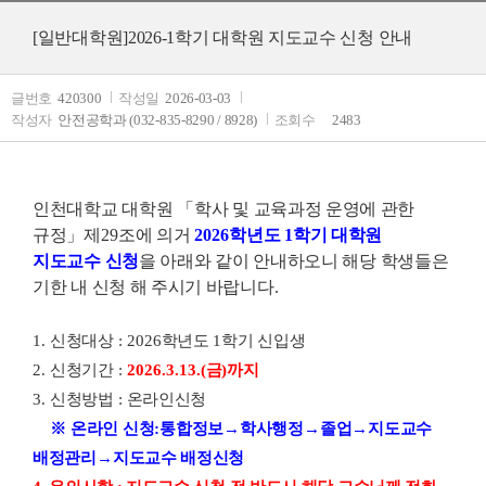
[일반대학원]2026-1학기 대학원 지도교수 신청 안내
글번호
420300
작성일
2026-03-03
작성자
안전공학과 (032-835-8290 / 8928)
조회수
2483
인천대학교 대학원
「
학사 및 교육과정 운영에 관한
규정
」
제
29
조에 의거
2026
학년도
1
학기 대학원
지도교수 신청
을 아래와 같이 안내하오니 해당 학생들은
기한 내 신청 해 주시기 바랍니다
.
1.
신청대상
: 2026
학년도
1
학기 신입생
2.
신청기간
:
2026.3.
13.(
금
)까지
3.
신청방법
:
온라인신청
※
온라인 신청
:
통합정보
→
학사행정
→
졸업
→
지도교수
배정관리
→
지도교수 배정신청