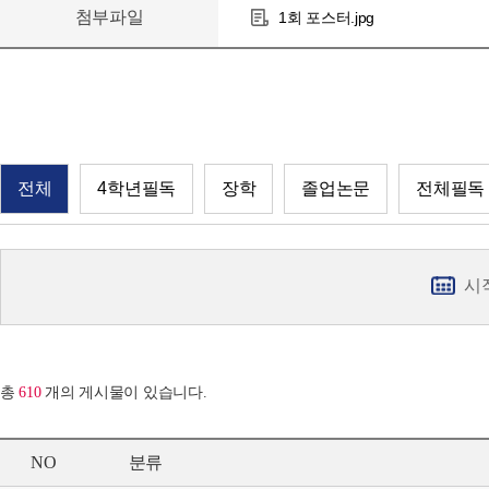
첨부파일
1회 포스터.jpg
전체
4학년필독
장학
졸업논문
전체필독
시
총
610
개의 게시물이 있습니다.
NO
분류