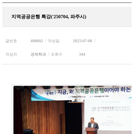
지역공공은행 특강('250704, 파주시)
글번호
408892
작성일
2025-07-08
작성자
경제학과
조회수
344