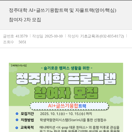
정주대학 AI+글쓰기융합트랙 및 자율트랙(영어/핵심)
참여자 2차 모집
글번호
413579
작성일
2025-10-10
작성자
기초교육과 (032-835-8172)
조회수
5051