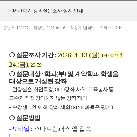
2026-1학기 강의설문조사 실시 안내
글번호
422877
작성일
2026-04-16
작성자
법학부
조회수
2441
❍
설문조사 기간
:
2026. 4. 13.(
월
)
~ 4.
, 09:00
24.(
금
)
, 23:59
❍
설문대상
:
학과
(
부
)
및 계약학과 학생을
대상으로 개설된 강좌
-
현장실습
,
취업특강
, OCU
강좌
,
사회
․
교육봉사 등
교수가 직접 강의하지 않는 강좌 제외
-
수강생
5
인 이하 강좌 제외
(RISE
과목은 평가
)
❍
설문방법
-
:
스마트캠퍼스 앱 접속
모바일