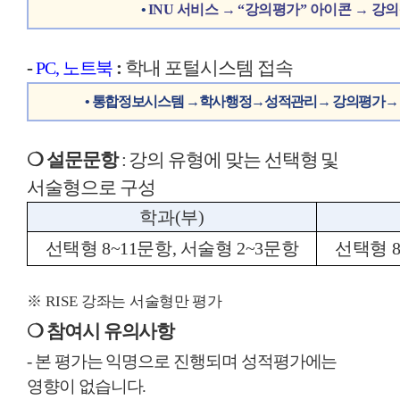
•
INU
서비스
→
“
강의평가
”
아이콘
→
강의
-
:
학내 포털시스템 접속
PC,
노트북
•
통합정보시스템
→
학사행정
→
성적관리
→
강의평가
❍
설문문항
:
강의 유형에 맞는 선택형 및
서술형으로 구성
학과
(
부
)
선택형
8~11
문항
,
서술형
2~3
문항
선택형
※
RISE
강좌는 서술형만 평가
❍
참여시 유의사항
-
본 평가는 익명으로 진행되며 성적평가에는
영향이 없습니다
.