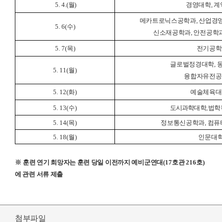
5. 4.(
월
)
경영대학, 계
메카트로닉스공학과, 산업경영
5. 6(수)
신소재공학과, 안전공학과
5. 7(목)
전기공학
글로벌정경대학, 
5. 11(월)
융합자유전공
5. 12(화)
예술체육대
5. 13(수)
도시과학대학, 법학
5. 14(목)
정보통신공학과, 컴퓨
5. 18(월)
인문대학
※
훈련 연기 희망자는 훈련 당일 이전까지
예비군연대
(17
호관
216
호
)
에 관련 서류 제출
첨부파일