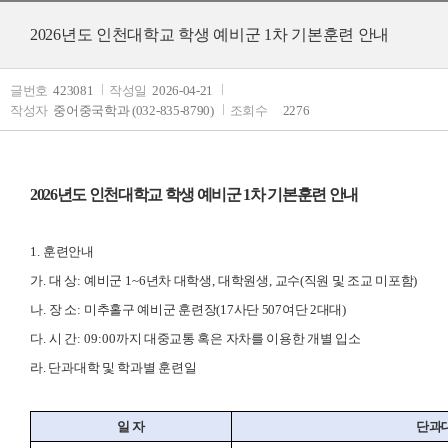
2026년도 인천대학교 학생 예비군 1차 기본훈련 안내
글번호
423081
작성일
2026-04-21
작성자
중어중국학과 (032-835-8790)
조회수
2276
2026년도 인천대학교 학생 예비군 1차 기본훈련 안내
1.
훈련안내
가
.
대 상
:
예비군
1~6
년차 대학생
,
대학원생
,
교수(직원 및 조교 미포함)
나
.
장 소
:
미추홀구
예비군 훈련장
(
17사단 507여단 2대대
)
다
.
시 간
: 09:00
까지 대중교통 혹은 자차를 이용한 개별 입소
라.
단과대학 및 학과별 훈련일
일 자
단과대