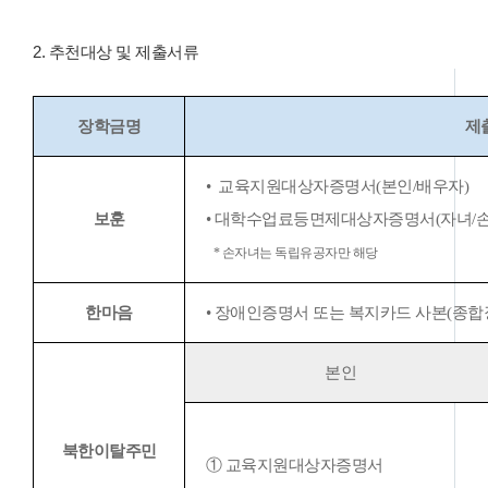
2. 추천대상 및 제출서류
장학금명
제
• 교육지원대상자증명서(본인/배우자)
보훈
• 대학수업료등면제대상자증명서(자녀/손
* 손자녀는 독립유공자만 해당
한마음
• 장애인증명서 또는 복지카드 사본(종합장
본인
북한이탈주민
① 교육지원대상자증명서