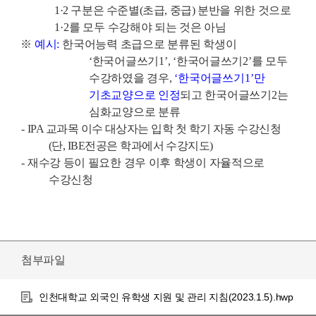
1·2
구분은 수준별
(
초급
,
중급
)
분반
을 위한 것으로
1·2
를 모두 수강해야 되는 것은 아님
※
예시
:
한국어능력 초급으로 분류된 학생이
‘
한국어글쓰기
1
’,
‘
한국어글쓰기
2
’
를 모두
수강하였을 경우
,
‘
한국어글쓰기
1
’
만
기초교양으로 인정
되고 한국어글쓰기
2
는
심화교양으로 분류
-
IPA
교과목 이수 대상자는 입학 첫 학기 자동 수강신청
(
단
, IBE
전공은 학과에서 수강지도
)
-
재수강 등이 필요한 경우 이후 학생이 자율적으로
수강신청
첨부파일
인천대학교 외국인 유학생 지원 및 관리 지침(2023.1.5).hwp