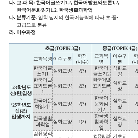
나
.
교 과 목
:
한국어글쓰기
1,2,
한국어발표와토론
1,2,
한국어문화읽기
1,2,
한국생활과학업
다
.
분류기준
:
입학 당시의 한국어능력에 따라 초
·
중
·
고급으로 분류
라
.
이수과정
초급
(TOPIK 3
급
)
중급
(TOPIK 4
급
)
학점
교과목
이수구
교과목명
이수구분
(
시수
)
명
분
(
한국어글
한국어
심화교
심화교양
2(3)
2
쓰기
1
글쓰기
2
양
한국어발
한국어발
심화교
표와토론
심화교양
2(3)
표와토론
2
’23
학년도
양
1
2
신
(
편
)
입생
한국어
~
한국어문
심화교
심화교양
2(3)
문화읽
2
’25
학년도
화읽기
1
양
기
2
신
(
편
)
한국생
입생까지
한국생활
심화교
심화교양
1(2)
활과학
1
과학업
양
업
컴퓨팅적
컴퓨팅적
기초교