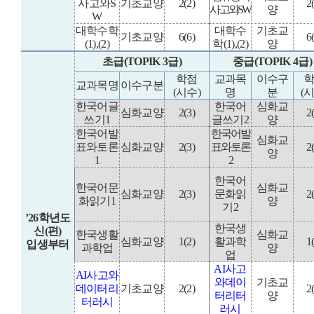
사고와
S
기초교양
2(2)
2
사고와
SW
양
W
대학수학
대학수
기초교
기초교양
6(6)
6
(1),(2)
학
(1),(2)
양
초급
(TOPIK 3
급
)
중급
(TOPIK 4
급
)
학점
교과목
이수구
교과목명
이수구분
(
시수
)
명
분
(
한국어글
한국어
심화교
심화교양
2(3)
2
쓰기
1
글쓰기
2
양
한국어발
한국어발
심화교
표와토론
심화교양
2(3)
표와토론
2
양
1
2
한국어
한국어문
심화교
심화교양
2(3)
문화읽
2
화읽기
1
양
기
2
’26
학년도
한국생
신
(
편
)
한국생활
심화교
심화교양
1(2)
활과학
1
입생부터
과학업
양
업
AI
사고
AI
사고와
와데이
기초교
데이터리
기초교양
2(2)
2
터리터
양
터러시
러시