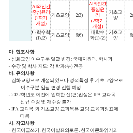
AI
와인간
AI
와인간
중심윤
중심윤리
기초교
기초교양
2(3)
리
2
(2
학기
양
(2
학기
개설
)
개설
)
대학수학
대학수
기초교
기초교양
6(6)
6
(1),(2)
학
(1),(2)
양
마
.
협조사항
-
심화교양 이수구분 일괄 변경
:
국제지원과
,
학사과
-
수강 및 학사 지도
:
각 학과
(
부
)
∙
전공
바
.
유의사항
-
심화교양으로 개설되었으나 성적확정 후 기초교양으로
이수구분 일괄 변경 진행 예정
- 2022
학년도 이전에 입학한 신
(
편
)
입생은
IPA
교과목
신규 수강 및 재수강 불가
- IPA
교과목 외 기초교양 교과목은 교양 교육과정표에
따름
사
.
참고사항
-
한국어글쓰기
,
한국어발표와토론
,
한국어문화읽기의