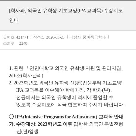
[학사과] 외국인 유학생 기초교양(IPA 교과목) 수강지도
안내
글번호
421771
작성일
2026-03-26
작성자
중어중국학과
조회수
2240
1.
관련
:
「
인천대학교 외국인 유학생 지원 및 관리지침
」
제
6
조
(
학사관리
)
2. 2023
학년도 외국인 유학생 신
(
편
)
입생부터 기초교양
IPA
교과목을 이수해야 함에따라
,
각 학과
(
부
)
․
전공에서는 외국인 유학생이 적시에 졸업할 수
있도록 수강지도에 적극 협조하여 주시기 바랍니다
.
◯
IPA(Intensive Programs for Adjustment)
교과목 안내
가
.
수강대상
:
2023
학년도 이후
입학한 외국인 특별전형
신
(
편
)
입생