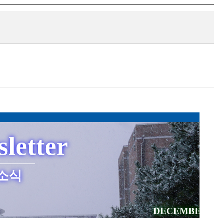
letter
소식
DECEMBER 20