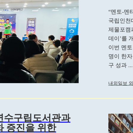
“멘토-멘
국립인천대
제물포캠퍼
데이’를 
이번 멘토
명이 한자
구 성과 ...
내외일보 외
 연수구립도서관과
 증진을 위한