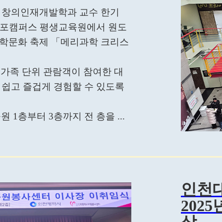
 창의인재개발학과 교수 한기
 제물포캠퍼스 평생교육원에서 원도
과학문화 축제 「메리과학 크리스
생, 가족 단위 관람객이 참여한 대
 쉽고 즐겁게 경험할 수 있도록
1층부터 3층까지 전 층을 ...
인천
202
상