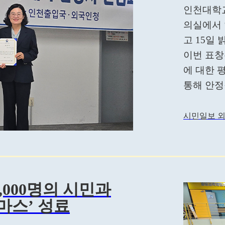
인천대학교
의실에서 
고 15일 
이번 표창
에 대한 
통해 안정
시민일보 외
000명의 시민과
마스’ 성료