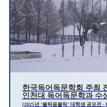
한국독어독문학회 주최 
인천대 독어독문학과 수
(2025년 ‘블릭움블릭’ 대학생 공모전 -