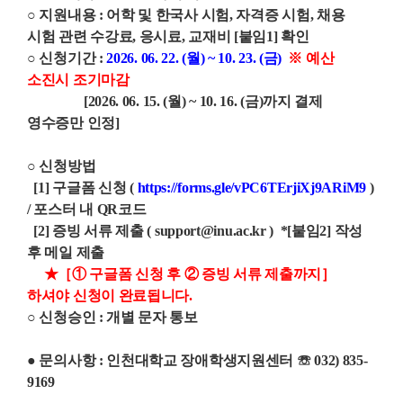
○ 지원내용 : 어학 및 한국사 시험, 자격증 시험, 채용
시험 관련 수강료, 응시료, 교재비 [붙임1] 확인
○ 신청기간 :
2026. 06. 22. (월) ~ 10. 23. (금)
※ 예산
소진시 조기마감
[2026. 06. 15. (월) ~ 10. 16. (금)까지 결제
영수증만 인정]
○ 신청방법
[1] 구글폼 신청 (
https://forms.gle/vPC6TErjiXj9ARiM9
)
/ 포스터 내 QR코드
[2] 증빙 서류 제출 ( support@inu.ac.kr ) *[붙임2] 작성
후 메일 제출
★［① 구글폼 신청 후 ② 증빙 서류 제출까지］
하셔야 신청이 완료됩니다.
○ 신청승인 : 개별 문자 통보
● 문의사항 : 인천대학교 장애학생지원센터 ☏ 032) 835-
9169