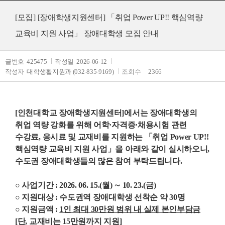
[모집]
[장애학생지원센터] 「취업 Power UP!! 핵심역량
교육비 지원 사업」 장애대학생 모집 안내
글번호
425475
작성일
2026-06-12
작성자
대학생활지원과 (032-835-9169)
조회수
2366
[인천대학교 장애학생지원센터]에서는 장애대학생의
취업 역량 강화를 위해 어학·자격증·채용시험 관련
수강료, 응시료 및 교재비를 지원하는 「취업 Power UP!!
핵심역량 교육비 지원 사업」을 아래와 같이 실시하오니,
수도권 장애대학생들의 많은 참여 부탁드립니다.
○ 사업기간 : 2026. 06. 15.(월) ∼ 10. 23.(금)
○ 지원대상 : 수도권역 장애대학생 선착순 약 30명
○ 지원금액 :
1인 최대 30만원 범위 내 실제 본인부담금
[단, 교재비는 15만원까지 지원]