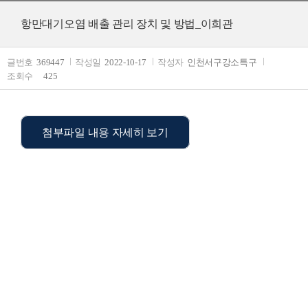
항만대기오염 배출 관리 장치 및 방법_이희관
글번호
369447
작성일
2022-10-17
작성자
인천서구강소특구
조회수
425
첨부파일 내용 자세히 보기