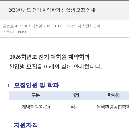
2026학년도 전기 계약학과 신입생 모집 안내
글번호
417770
작성일
2026-01-13
작성자
대학원혁신과
조회수
6080
2026
학년도 전기 대학원 계약학과
신입생
모집
을 아래와 같이
안내합니다
.
□ 모집인원 및 학과
구분
과정
학과명
계약학과
(
야간
)
석사
녹색환경융합학
□ 지원자격