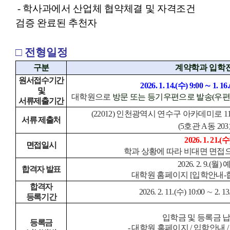
- 학사과에서 산업체 협약체결 및 자격조건
검증 완료된 추천자
□ 전형일정
구분
계약학과 입학
원서접수기간
2026. 1. 14.(
수
) 9:00
∼
1. 16.
및
대학원으로
방문 또는 등기우편으로 발송
(
우
서류제출기간
(22012)
인천광역시 연수구 아카데미로
1
서류 제출처
(5
호관
A
동
203
2026. 1. 21.(
수
면접일시
학과 상황에 따라 비대면 면접
2026. 2. 9.(
월
)
합격자 발표
대학원 홈페이지
[
입학안내
-
합격자
2026. 2. 11.(
수
) 10:00
∼
2. 13
등록기간
입학금 및 등록금 
등록금
-
대학원 홈페이지
/
입학안내