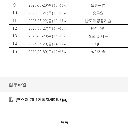
9
2026-05-20(
수
) 13~16
시
물류운영
10
2026-05-21(
목
) 13~16
시
승무원
11
2026-05-22(
금
) 13~16
시
반도체 공정기술
12
2026-05-27(
수
) 14~17
시
안전관리
13
2026-05-28(
목
) 14~17
시
전산 및 서무
14
2026-05-29(
금
) 14~17
시
QC
15
2026-05-30(
토
) 10~13
시
생산기술
첨부파일
[포스터]26-1현직자세미나.jpg
목록