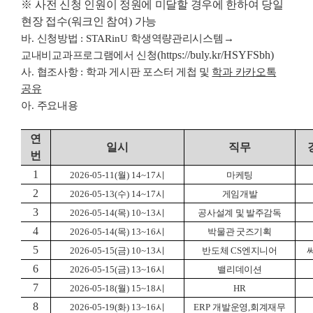
※
사전 신청 인원이 정원에 미달할 경우에 한하여 당일
현장 접수
(
워크인 참여
)
가능
바
.
신청방법
: STARinU
학생역량관리시스템
→
(https://buly.kr/HSYFSbh)
교내비교과프로그램에서 신청
사
.
협조사항
:
학과 게시판 포스터 게첩 및
학과 카카오톡
공유
아
.
주요내용
연
일시
직무
번
1
2026-05-11(
월
) 14~17
시
마케팅
2
2026-05-13(
수
) 14~17
시
게임개발
3
2026-05-14(
목
) 10~13
시
공사설계 및 발주감독
4
2026-05-14(
목
) 13~16
시
박물관 굿즈기획
5
2026-05-15(
금
) 10~13
시
반도체
CS
엔지니어
6
2026-05-15(
금
) 13~16
시
밸리데이션
7
2026-05-18(
월
) 15~18
시
HR
8
2026-05-19(
화
) 13~16
시
ERP
개발운영
,
회계재무