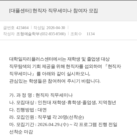
[대플센터] 현직자 직무세미나 참여자 모집
글번호
423464
작성일
2026-04-30
작성자
조형예술학부 (032-835-8560)
조회수
1134
대학일자리플러스센터에서는 재학생 및 졸업생 대상
직무탐색의 기회 제공을 위해 현직자를 섭외하여
『
현직자
직무세미나
』
를 아래와 같이 실시하오니
,
관심있는
학생들은 참여하여 주시기 바랍니다
.
가
.
과 정 명
:
현직자 직무세미나
나
.
모집대상
:
인천대 재학생
·
휴학생
·
졸업생
,
지역청년
다
.
진행방법
:
대면
라
.
모집인원
:
직무별 각
20
명
(
선착순
)
마
.
모집기간
: 2026.04.29.(
수
) ~
각 프로그램 진행 전일
선착순 마감