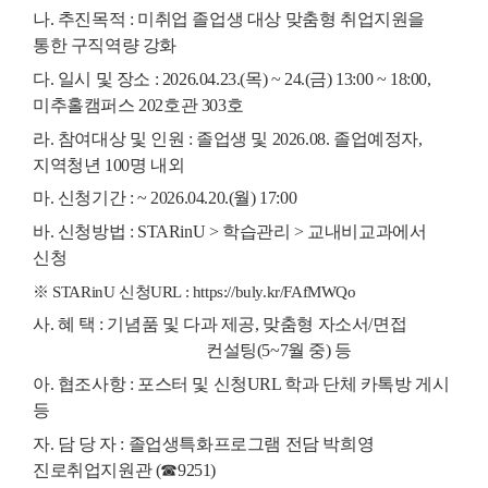
나
.
추진목적
:
미취업 졸업생 대상 맞춤형 취업지원을
통한 구직역량 강화
다
.
일시 및 장소
: 2026.04.23.(
목
) ~ 24.(
금
) 13:00 ~ 18:00,
미추홀캠퍼스
202
호관
303
호
라
.
참여대상 및 인원
:
졸업생 및
2026.08.
졸업예정자
,
지역청년
100
명 내외
마
.
신청기간
: ~ 2026.04.20.(
월
) 17:00
바
.
신청방법
: STARinU >
학습관리
>
교내비교과에서
신청
※
STARinU
신청
URL : https://buly.kr/FAfMWQo
사
.
혜 택
:
기념품 및 다과 제공
,
맞춤형 자소서
/
면접
컨설팅
(5~7
월 중
)
등
아
.
협조사항
:
포스터 및 신청
URL
학과 단체 카톡방 게시
등
자
.
담 당 자
:
졸업생특화프로그램 전담 박희영
진로취업지원관
(
☎
9251)