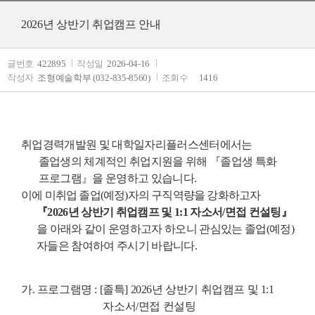
2026년 상반기 취업캠프 안내
글번호
422895
작성일
2026-04-16
작성자
조형예술학부 (032-835-8560)
조회수
1416
취업경력개발원 및 대학일자리플러스센터에서는
졸업생의 체계적인 취업지원을 위해
『
졸업생 특화
프로그램
』
을 운영하고 있습니다
.
이에 미취업 졸업
(
예정
)
자의 구직역량을 강화하고자
『
2026
년 상반기 취업캠프 및
1:1
자소서
/
면접 컨설팅
』
을 아래와 같이 운영하고자 하오니 관심있는 졸업
(
예정
)
자들은 참여하여 주시기 바랍니다
.
가
.
프로그램명
: [
졸특
] 2026
년 상반기 취업캠프 및
1:1
자소서
/
면접 컨설팅